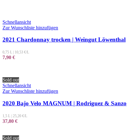
Schnellansicht
Zur Wunschliste hinzufügen
2021 Chardonnay trocken | Weingut Löwenthal
0,75 L
|
10,53
€/L
7,90
€
Sold out
Schnellansicht
Zur Wunschliste hinzufügen
2020 Bajo Velo MAGNUM | Rodriguez & Sanzo
1,5 L
|
25,20
€/L
37,80
€
Sold out