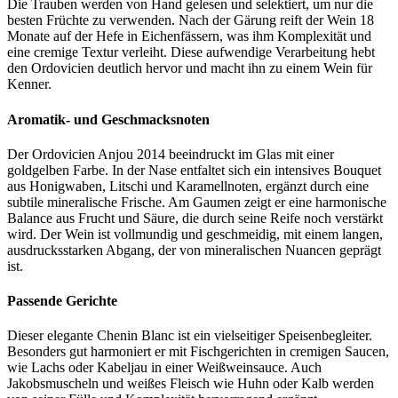
Die Trauben werden von Hand gelesen und selektiert, um nur die
besten Früchte zu verwenden. Nach der Gärung reift der Wein 18
Monate auf der Hefe in Eichenfässern, was ihm Komplexität und
eine cremige Textur verleiht. Diese aufwendige Verarbeitung hebt
den Ordovicien deutlich hervor und macht ihn zu einem Wein für
Kenner.
Aromatik- und Geschmacksnoten
Der Ordovicien Anjou 2014 beeindruckt im Glas mit einer
goldgelben Farbe. In der Nase entfaltet sich ein intensives Bouquet
aus Honigwaben, Litschi und Karamellnoten, ergänzt durch eine
subtile mineralische Frische. Am Gaumen zeigt er eine harmonische
Balance aus Frucht und Säure, die durch seine Reife noch verstärkt
wird. Der Wein ist vollmundig und geschmeidig, mit einem langen,
ausdrucksstarken Abgang, der von mineralischen Nuancen geprägt
ist.
Passende Gerichte
Dieser elegante Chenin Blanc ist ein vielseitiger Speisenbegleiter.
Besonders gut harmoniert er mit Fischgerichten in cremigen Saucen,
wie Lachs oder Kabeljau in einer Weißweinsauce. Auch
Jakobsmuscheln und weißes Fleisch wie Huhn oder Kalb werden