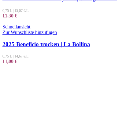
0,75 L
|
15,07
€/L
11,30
€
Schnellansicht
Zur Wunschliste hinzufügen
2025 Beneficio trocken | La Bollina
0,75 L
|
14,67
€/L
11,00
€