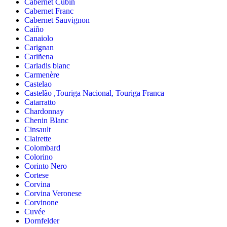
Cabernet Cubin
Cabernet Franc
Cabernet Sauvignon
Caiño
Canaiolo
Carignan
Cariñena
Carladis blanc
Carmenère
Castelao
Castelão ,Touriga Nacional, Touriga Franca
Catarratto
Chardonnay
Chenin Blanc
Cinsault
Clairette
Colombard
Colorino
Corinto Nero
Cortese
Corvina
Corvina Veronese
Corvinone
Cuvée
Dornfelder