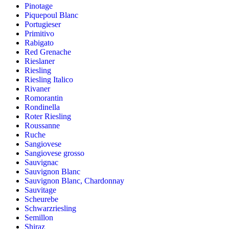
Pinotage
Piquepoul Blanc
Portugieser
Primitivo
Rabigato
Red Grenache
Rieslaner
Riesling
Riesling Italico
Rivaner
Romorantin
Rondinella
Roter Riesling
Roussanne
Ruche
Sangiovese
Sangiovese grosso
Sauvignac
Sauvignon Blanc
Sauvignon Blanc, Chardonnay
Sauvitage
Scheurebe
Schwarzriesling
Semillon
Shiraz