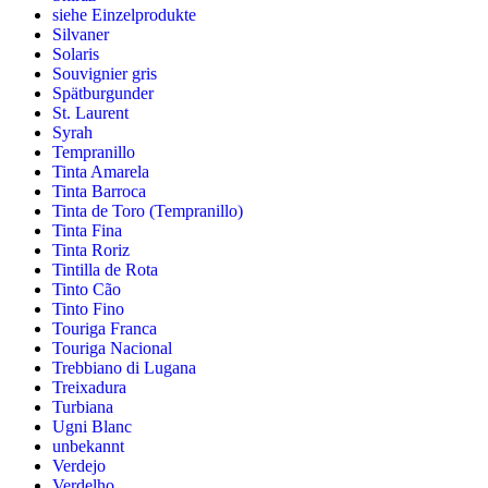
siehe Einzelprodukte
Silvaner
Solaris
Souvignier gris
Spätburgunder
St. Laurent
Syrah
Tempranillo
Tinta Amarela
Tinta Barroca
Tinta de Toro (Tempranillo)
Tinta Fina
Tinta Roriz
Tintilla de Rota
Tinto Cão
Tinto Fino
Touriga Franca
Touriga Nacional
Trebbiano di Lugana
Treixadura
Turbiana
Ugni Blanc
unbekannt
Verdejo
Verdelho