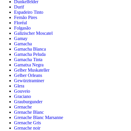
Dunkelfelder
Durif
Espadeiro Tinto
Fernão Pires
Floréal
Folgasão
Galizischer Moscatel
Gamay
Garnacha
Garnacha Blanca
Garnacha Peluda
Garnacha Tinta
Garnatxa Negra
Gelber Muskateller
Gelber Orleans
Gewürztraminer
Glera
Gouveio
Graciano
Grauburgunder
Grenache
Grenache Blanc
Grenache Blanc Marsanne
Grenache Gris
Grenache noir