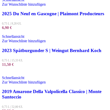
Zur Wunschliste hinzufügen
2025 Du Neuf en Gascogne | Plaimont Producteurs
0,75 L
|
9,20
€/L
6,90
€
Schnellansicht
Zur Wunschliste hinzufügen
2023 Spätburgunder S | Weingut Bernhard Koch
0,75 L
|
15,33
€/L
11,50
€
Schnellansicht
Zur Wunschliste hinzufügen
2019 Amarone Della Valpolicella Classico | Monte
Santoccio
0,75 L
|
52,00
€/L