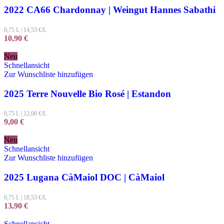
2022 CA66 Chardonnay | Weingut Hannes Sabathi
0,75 L
|
14,53
€/L
10,90
€
Neu
Schnellansicht
Zur Wunschliste hinzufügen
2025 Terre Nouvelle Bio Rosé | Estandon
0,75 L
|
12,00
€/L
9,00
€
Neu
Schnellansicht
Zur Wunschliste hinzufügen
2025 Lugana CàMaiol DOC | CàMaiol
0,75 L
|
18,53
€/L
13,90
€
Schnellansicht