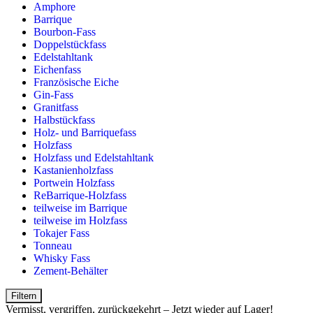
Amphore
Barrique
Bourbon-Fass
Doppelstückfass
Edelstahltank
Eichenfass
Französische Eiche
Gin-Fass
Granitfass
Halbstückfass
Holz- und Barriquefass
Holzfass
Holzfass und Edelstahltank
Kastanienholzfass
Portwein Holzfass
ReBarrique-Holzfass
teilweise im Barrique
teilweise im Holzfass
Tokajer Fass
Tonneau
Whisky Fass
Zement-Behälter
Filtern
Vermisst, vergriffen, zurückgekehrt – Jetzt wieder auf Lager!