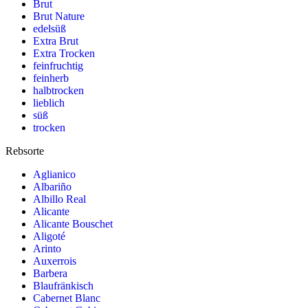
Brut
Brut Nature
edelsüß
Extra Brut
Extra Trocken
feinfruchtig
feinherb
halbtrocken
lieblich
süß
trocken
Rebsorte
Aglianico
Albariño
Albillo Real
Alicante
Alicante Bouschet
Aligoté
Arinto
Auxerrois
Barbera
Blaufränkisch
Cabernet Blanc