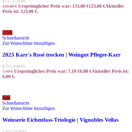
4,5 L
|
27,33
€/L
Ursprünglicher Preis war: 133,00 €
123,00
€
Aktueller
133,00
€
Preis ist: 123,00 €.
-15%
Schnellansicht
Zur Wunschliste hinzufügen
2023 Karr`s Rosé trocken | Weingut Pfleger-Karr
0,75 L
|
8,00
€/L
Ursprünglicher Preis war: 7,10 €
6,00
€
Aktueller Preis ist:
7,10
€
6,00 €.
Sale
Schnellansicht
Zur Wunschliste hinzufügen
Weinserie Eichenfass-Triologie | Vignobles Vellas
2,25 L
|
23,40
€/L