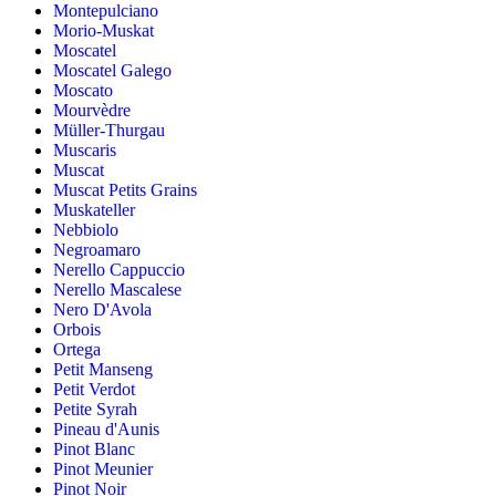
Montepulciano
Morio-Muskat
Moscatel
Moscatel Galego
Moscato
Mourvèdre
Müller-Thurgau
Muscaris
Muscat
Muscat Petits Grains
Muskateller
Nebbiolo
Negroamaro
Nerello Cappuccio
Nerello Mascalese
Nero D'Avola
Orbois
Ortega
Petit Manseng
Petit Verdot
Petite Syrah
Pineau d'Aunis
Pinot Blanc
Pinot Meunier
Pinot Noir