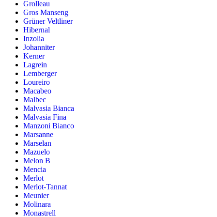
Grolleau
Gros Manseng
Grüner Veltliner
Hibernal
Inzolia
Johanniter
Kerner
Lagrein
Lemberger
Loureiro
Macabeo
Malbec
Malvasia Bianca
Malvasia Fina
Manzoni Bianco
Marsanne
Marselan
Mazuelo
Melon B
Mencia
Merlot
Merlot-Tannat
Meunier
Molinara
Monastrell