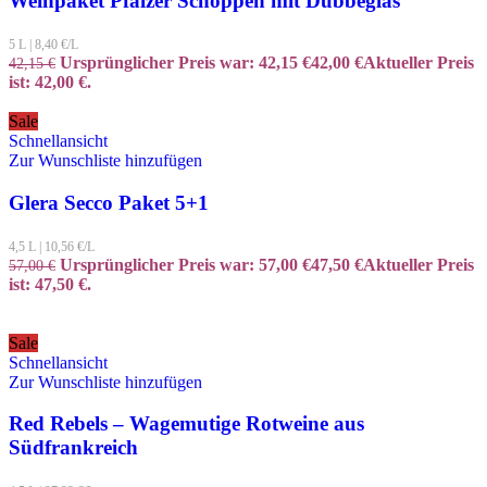
Weinpaket Pfälzer Schoppen mit Dubbeglas
5 L
|
8,40
€/L
Ursprünglicher Preis war: 42,15 €
42,00
€
Aktueller Preis
42,15
€
ist: 42,00 €.
Sale
Schnellansicht
Zur Wunschliste hinzufügen
Glera Secco Paket 5+1
4,5 L
|
10,56
€/L
Ursprünglicher Preis war: 57,00 €
47,50
€
Aktueller Preis
57,00
€
ist: 47,50 €.
Sale
Schnellansicht
Zur Wunschliste hinzufügen
Red Rebels – Wagemutige Rotweine aus
Südfrankreich