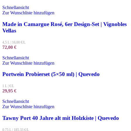
Schnellansicht
Zur Wunschliste hinzufügen
Made in Camargue Rosé, 6er Design-Set | Vignobles
Vellas
4,5 L
|
16,00
€/L
72,00
€
Schnellansicht
Zur Wunschliste hinzufügen
Portwein Probierset (5×50 ml) | Quevedo
1 L
|
€/L
29,95
€
Schnellansicht
Zur Wunschliste hinzufügen
Tawny Port 40 Jahre alt mit Holzkiste | Quevedo
0,75 L
|
185,33
€/L