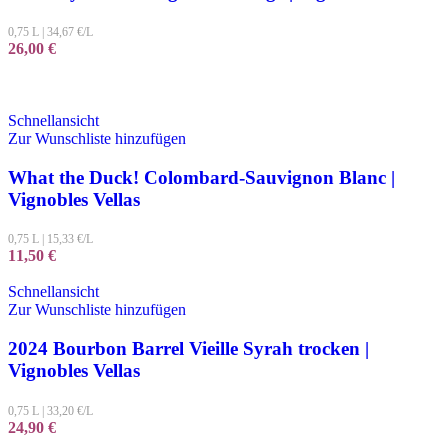
0,75 L
|
34,67
€/L
26,00
€
Schnellansicht
Zur Wunschliste hinzufügen
What the Duck! Colombard-Sauvignon Blanc |
Vignobles Vellas
0,75 L
|
15,33
€/L
11,50
€
Schnellansicht
Zur Wunschliste hinzufügen
2024 Bourbon Barrel Vieille Syrah trocken |
Vignobles Vellas
0,75 L
|
33,20
€/L
24,90
€