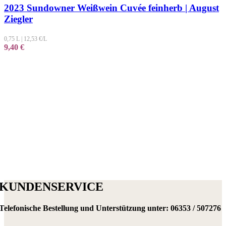
2023 Sundowner Weißwein Cuvée feinherb | August
Ziegler
0,75 L
|
12,53
€/L
9,40
€
KUNDENSERVICE
Telefonische Bestellung und Unterstützung unter:
06353 / 507276