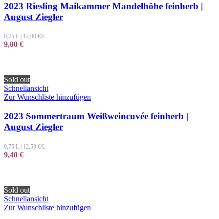
2023 Riesling Maikammer Mandelhöhe feinherb |
August Ziegler
0,75 L
|
12,00
€/L
9,00
€
Sold out
Schnellansicht
Zur Wunschliste hinzufügen
2023 Sommertraum Weißweincuvée feinherb |
August Ziegler
0,75 L
|
12,53
€/L
9,40
€
Sold out
Schnellansicht
Zur Wunschliste hinzufügen