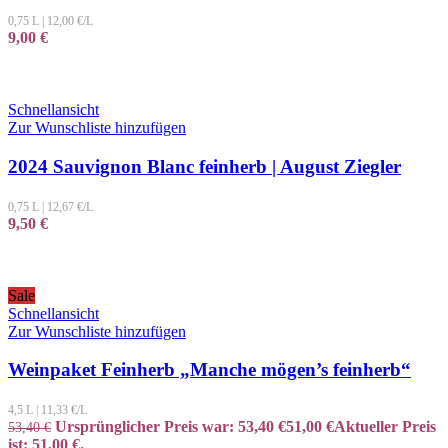
0,75 L
|
12,00
€/L
9,00
€
Schnellansicht
Zur Wunschliste hinzufügen
2024 Sauvignon Blanc feinherb | August Ziegler
0,75 L
|
12,67
€/L
9,50
€
Sale
Schnellansicht
Zur Wunschliste hinzufügen
Weinpaket Feinherb „Manche mögen’s feinherb“
4,5 L
|
11,33
€/L
Ursprünglicher Preis war: 53,40 €
51,00
€
Aktueller Preis
53,40
€
ist: 51,00 €.