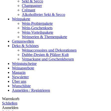
Sekt & Secco
Champagner
Crémant
Alkoholfreier Sekt & Secco
Weinpakete
Wein-Probierpakete
Wein-Geschenksets
Wein-Vorteilspakete
Weinserien & Themenpakete
Genusswelten
Deko & Schönes
Weinaccessoires und Dekorationen
Dubbe-Design & Pfälzer Kult
Verpackung und Geschenkboxen
Weingutscheine
Weinangebote
Magazin
Newsletter
Über uns
Wunschliste
Anmelden / Registrieren
Warenkorb
Schließen
Anmelden