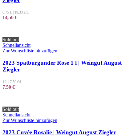
Ziegler
0,75 L
|
19,33
€/L
14,50
€
Sold out
Schnellansicht
Zur Wunschliste hinzufügen
2023 Spätburgunder Rose 1 l | Weingut August
Ziegler
1 L
|
7,50
€/L
7,50
€
Sold out
Schnellansicht
Zur Wunschliste hinzufügen
2023 Cuvée Rosalie | Weingut August Ziegler