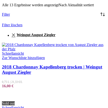
Alle 13 Ergebnisse werden angezeigt
Nach Aktualität sortiert
Filter
Filter löschen
Weingut August Ziegler
Schnellansicht
Zur Wunschliste hinzufügen
2018 Chardonnay Kapellenberg trocken | Weingut
August Ziegler
0,75 L
|
21,33
€/L
16,00
€
Sold out
Schnellansicht