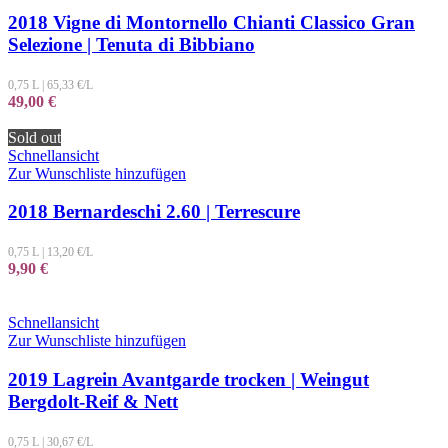
2018 Vigne di Montornello Chianti Classico Gran
Selezione | Tenuta di Bibbiano
0,75 L
|
65,33
€/L
49,00
€
Sold out
Schnellansicht
Zur Wunschliste hinzufügen
2018 Bernardeschi 2.60 | Terrescure
0,75 L
|
13,20
€/L
9,90
€
Schnellansicht
Zur Wunschliste hinzufügen
2019 Lagrein Avantgarde trocken | Weingut
Bergdolt-Reif & Nett
0,75 L
|
30,67
€/L