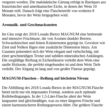
vergoren werden. Die malolaktische Gärung erfolgt in Barriques aus
französischer und amerikanischer Eiche, in denen der Wein 10
Monate reift. Danach folgt eine Flaschenreife von weiteren 8
Monaten, bevor der Wein freigegeben wird.
Aromatik- und Geschmacksnoten
Im Glas zeigt der 2018 Losada Bierzo MAGNUM eine betörende
und intensive Fruchtnase, die von Aromen dunkler Beeren,
Schwarzkirschen und feinen Kräuternoten geprägt ist. Gewürze wie
Zimt und Nelken fügen eine zusätzliche Dimension hinzu. Am
Gaumen präsentiert sich der Wein elegant und vielschichtig, mit
einer geschmeidigen Textur und subtilen mineralischen Anklängen.
Die sorgfältige Reifung in Eichenfässern verleiht dem Wein eine
sanfte Holznote, die perfekt eingebunden ist und dem Wein Tiefe
verleiht. Der Abgang ist lang und von großer Finesse geprägt.
MAGNUM-Flaschen – Reifung auf höchstem Niveau
Die Abfüllung des 2018 Losada Bierzo in der MAGNUM-Flasche
bietet nicht nur ein imposantes Format, sondern auch optimale
Reifebedingungen. In der 1,5-Liter-Flasche altert der Wein
langsamer und gleichmäßiger, was zu einer längeren Frische und
einem harmonischeren Reifungsprozess führt. Die größere Flasche