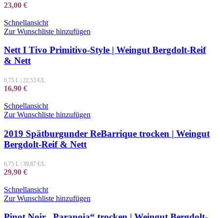
23,00
€
Schnellansicht
Zur Wunschliste hinzufügen
Nett I Tivo Primitivo-Style | Weingut Bergdolt-Reif
& Nett
0,75 L
|
22,53
€/L
16,90
€
Schnellansicht
Zur Wunschliste hinzufügen
2019 Spätburgunder ReBarrique trocken | Weingut
Bergdolt-Reif & Nett
0,75 L
|
39,87
€/L
29,90
€
Schnellansicht
Zur Wunschliste hinzufügen
Pinot Noir „Paranoia“ trocken | Weingut Bergdolt-