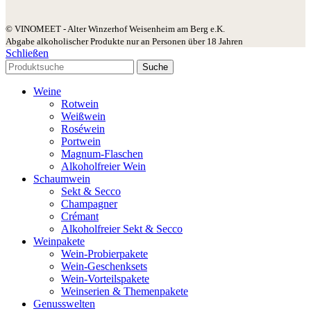
© VINOMEET - Alter Winzerhof Weisenheim am Berg e.K.
Abgabe alkoholischer Produkte nur an Personen über 18 Jahren
Schließen
Suche
Weine
Rotwein
Weißwein
Roséwein
Portwein
Magnum-Flaschen
Alkoholfreier Wein
Schaumwein
Sekt & Secco
Champagner
Crémant
Alkoholfreier Sekt & Secco
Weinpakete
Wein-Probierpakete
Wein-Geschenksets
Wein-Vorteilspakete
Weinserien & Themenpakete
Genusswelten