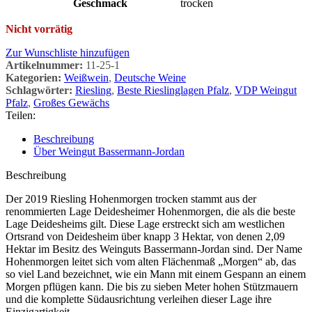
Geschmack
trocken
Nicht vorrätig
Zur Wunschliste hinzufügen
Artikelnummer:
11-25-1
Kategorien:
Weißwein
,
Deutsche Weine
Schlagwörter:
Riesling
,
Beste Rieslinglagen Pfalz
,
VDP Weingut
Pfalz
,
Großes Gewächs
Teilen:
Beschreibung
Über Weingut Bassermann-Jordan
Beschreibung
Der 2019 Riesling Hohenmorgen trocken stammt aus der
renommierten Lage Deidesheimer Hohenmorgen, die als die beste
Lage Deidesheims gilt. Diese Lage erstreckt sich am westlichen
Ortsrand von Deidesheim über knapp 3 Hektar, von denen 2,09
Hektar im Besitz des Weinguts Bassermann-Jordan sind. Der Name
Hohenmorgen leitet sich vom alten Flächenmaß „Morgen“ ab, das
so viel Land bezeichnet, wie ein Mann mit einem Gespann an einem
Morgen pflügen kann. Die bis zu sieben Meter hohen Stützmauern
und die komplette Südausrichtung verleihen dieser Lage ihre
Einzigartigkeit.