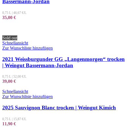
Bassermann-Jordan
0,75 L
|
46,67
€/L
35,00
€
Sold out
Schnellansicht
Zur Wunschliste hinzufügen
2021 Weissburgunder GG „Langenmorgen“ trocken
| Weingut Bassermann-Jordan
0,75 L
|
52,00
€/L
39,00
€
Schnellansicht
Zur Wunschliste hinzufügen
2025 Sauvignon Blanc trocken | Weingut Kimich
0,75 L
|
15,87
€/L
11,90
€