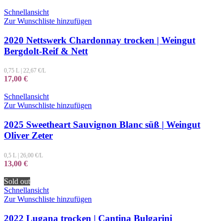
Schnellansicht
Zur Wunschliste hinzufügen
2020 Nettswerk Chardonnay trocken | Weingut
Bergdolt-Reif & Nett
0,75 L
|
22,67
€/L
17,00
€
Schnellansicht
Zur Wunschliste hinzufügen
2025 Sweetheart Sauvignon Blanc süß | Weingut
Oliver Zeter
0,5 L
|
26,00
€/L
13,00
€
Sold out
Schnellansicht
Zur Wunschliste hinzufügen
2022 Lugana trocken | Cantina Bulgarini