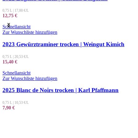
0,75 L
|
17,00
€/L
12,75
€
Schnellansicht
Zur Wunschliste hinzufügen
2023 Gewürztraminer trocken | Weingut Kimich
0,75 L
|
20,53
€/L
15,40
€
Schnellansicht
Zur Wunschliste hinzufügen
2025 Blanc de Noirs trocken | Karl Pfaffmann
0,75 L
|
10,53
€/L
7,90
€