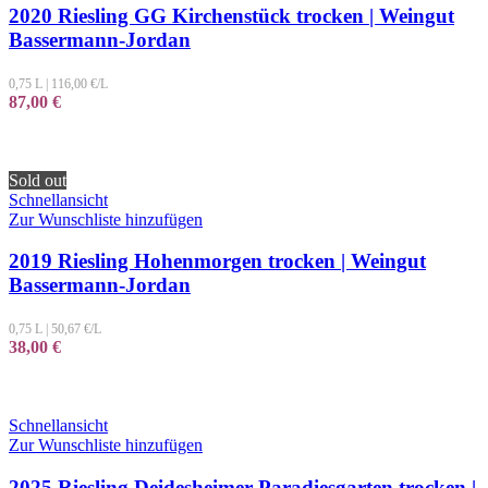
2020 Riesling GG Kirchenstück trocken | Weingut
Bassermann-Jordan
0,75 L
|
116,00
€/L
87,00
€
Sold out
Schnellansicht
Zur Wunschliste hinzufügen
2019 Riesling Hohenmorgen trocken | Weingut
Bassermann-Jordan
0,75 L
|
50,67
€/L
38,00
€
Schnellansicht
Zur Wunschliste hinzufügen
2025 Riesling Deidesheimer Paradiesgarten trocken |