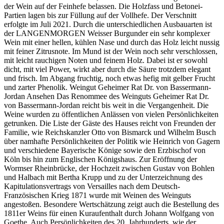
der Wein auf der Feinhefe belassen. Die Holzfass und Betonei-
Partien lagen bis zur Füllung auf der Vollhefe. Der Verschnitt
erfolgte im Juli 2021. Durch die unterschiedlichen Ausbauarten ist
der LANGENMORGEN Weisser Burgunder ein sehr komplexer
Wein mit einer hellen, kühlen Nase und durch das Holz leicht nussig
mit feiner Zitrusnote. Im Mund ist der Wein noch sehr verschlossen,
mit leicht rauchigen Noten und feinem Holz. Dabei ist er sowohl
dicht, mit viel Power, wirkt aber durch die Säure trotzdem elegant
und frisch. Im Abgang fruchtig, noch etwas hefig mit gelber Frucht
und zarter Phenolik. Weingut Geheimer Rat Dr. von Bassermann-
Jordan Ansehen Das Renommee des Weinguts Geheimer Rat Dr.
von Bassermann-Jordan reicht bis weit in die Vergangenheit. Die
Weine wurden zu öffentlichen Anlässen von vielen Persönlichkeiten
getrunken. Die Liste der Gäste des Hauses reicht von Freunden der
Familie, wie Reichskanzler Otto von Bismarck und Wilhelm Busch
über namhafte Persönlichkeiten der Politik wie Heinrich von Gagern
und verschiedene Bayerische Könige sowie den Erzbischof von
Köln bis hin zum Englischen Königshaus. Zur Eröffnung der
Wormser Rheinbrücke, der Hochzeit zwischen Gustav von Bohlen
und Halbach mit Bertha Krupp und zu der Unterzeichnung des
Kapitulationsvertrags von Versailles nach dem Deutsch-
Französischen Krieg 1871 wurde mit Weinen des Weinguts
angestoßen. Besondere Wertschätzung zeigt auch die Bestellung des
1811er Weins für einen Kuraufenthalt durch Johann Wolfgang von
Goethe. Auch Persönlichkeiten des 20. Jahrhunderts, wie der