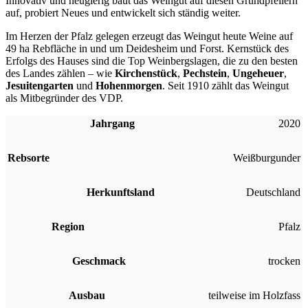
Innovativ und neugierig baut das Weingut auf diesen Grundpfeilern
auf, probiert Neues und entwickelt sich ständig weiter.
Im Herzen der Pfalz gelegen erzeugt das Weingut heute Weine auf
49 ha Rebfläche in und um Deidesheim und Forst. Kernstück des
Erfolgs des Hauses sind die Top Weinbergslagen, die zu den besten
des Landes zählen – wie
Kirchenstück
,
Pechstein
,
Ungeheuer
,
Jesuitengarten
und
Hohenmorgen
. Seit 1910 zählt das Weingut
als Mitbegründer des VDP.
Jahrgang
2020
Rebsorte
Weißburgunder
Herkunftsland
Deutschland
Region
Pfalz
Geschmack
trocken
Ausbau
teilweise im Holzfass