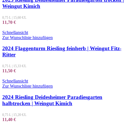
Weingut Kimich
0,75 L
|
15,60
€/L
11,70
€
Schnellansicht
Zur Wunschliste hinzufügen
2024 Flaggenturm Riesling feinherb | Weingut Fitz-
Ritter
0,75 L
|
15,33
€/L
11,50
€
Schnellansicht
Zur Wunschliste hinzufügen
2024 Riesling Deidesheimer Paradiesgarten
halbtrocken | Weingut Kimich
0,75 L
|
15,20
€/L
11,40
€