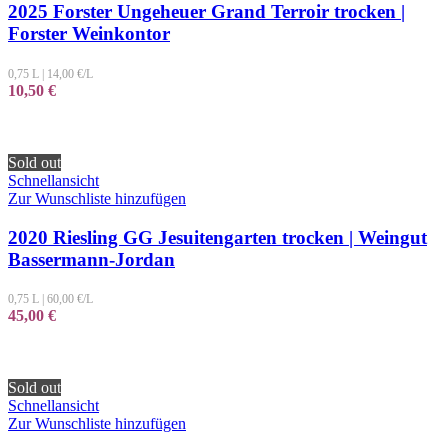
2025 Forster Ungeheuer Grand Terroir trocken |
Forster Weinkontor
0,75 L
|
14,00
€/L
10,50
€
Sold out
Schnellansicht
Zur Wunschliste hinzufügen
2020 Riesling GG Jesuitengarten trocken | Weingut
Bassermann-Jordan
0,75 L
|
60,00
€/L
45,00
€
Sold out
Schnellansicht
Zur Wunschliste hinzufügen