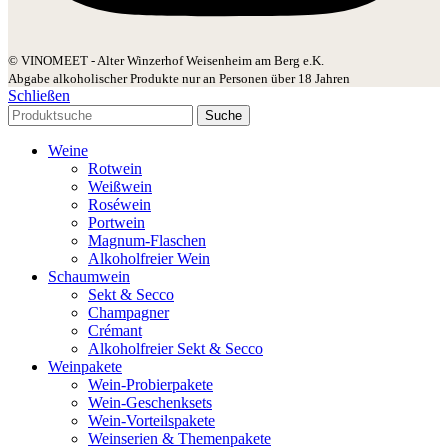
© VINOMEET - Alter Winzerhof Weisenheim am Berg e.K.
Abgabe alkoholischer Produkte nur an Personen über 18 Jahren
Schließen
Suche
Weine
Rotwein
Weißwein
Roséwein
Portwein
Magnum-Flaschen
Alkoholfreier Wein
Schaumwein
Sekt & Secco
Champagner
Crémant
Alkoholfreier Sekt & Secco
Weinpakete
Wein-Probierpakete
Wein-Geschenksets
Wein-Vorteilspakete
Weinserien & Themenpakete