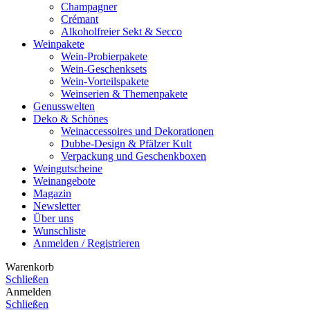
Champagner
Crémant
Alkoholfreier Sekt & Secco
Weinpakete
Wein-Probierpakete
Wein-Geschenksets
Wein-Vorteilspakete
Weinserien & Themenpakete
Genusswelten
Deko & Schönes
Weinaccessoires und Dekorationen
Dubbe-Design & Pfälzer Kult
Verpackung und Geschenkboxen
Weingutscheine
Weinangebote
Magazin
Newsletter
Über uns
Wunschliste
Anmelden / Registrieren
Warenkorb
Schließen
Anmelden
Schließen