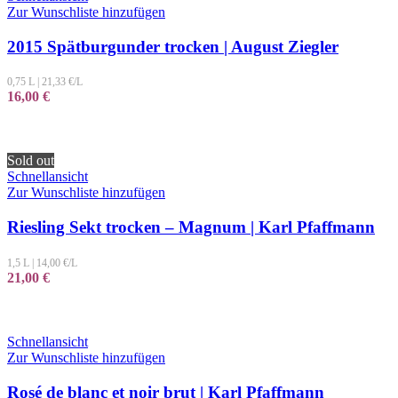
Zur Wunschliste hinzufügen
2015 Spätburgunder trocken | August Ziegler
0,75 L
|
21,33
€/L
16,00
€
Sold out
Schnellansicht
Zur Wunschliste hinzufügen
Riesling Sekt trocken – Magnum | Karl Pfaffmann
1,5 L
|
14,00
€/L
21,00
€
Schnellansicht
Zur Wunschliste hinzufügen
Rosé de blanc et noir brut | Karl Pfaffmann