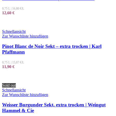
0,75 L
|
16,80
€/L
12,60
€
Schnellansicht
Zur Wunschliste hinzufügen
Pinot Blanc de Noir Sekt – extra trocken | Karl
Pfaffmann
0,75 L
|
15,87
€/L
11,90
€
Sold out
Schnellansicht
Zur Wunschliste hinzufügen
Weisser Burgunder Sekt, extra trocken | Weingut
Hammel & Cie