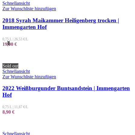
Schnellansicht
Zur Wunschliste hinzufügen
2018 Syrah Maikammer Heiligenberg trocken |
Immengarten Hof
0,75 L
|
26,53
€/L
19,90
€
Sold out
Schnellansicht
Zur Wunschliste hinzufügen
2022 Weißburgunder Buntsandstein | Immengarten
Hof
0,75 L
|
11,87
€/L
8,90
€
Schnellansicht