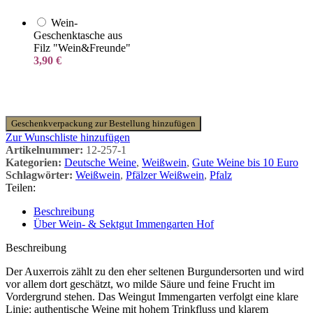
Wein-
Geschenktasche aus
Filz "Wein&Freunde"
3,90
€
Geschenkverpackung zur Bestellung hinzufügen
Zur Wunschliste hinzufügen
Artikelnummer:
12-257-1
Kategorien:
Deutsche Weine
,
Weißwein
,
Gute Weine bis 10 Euro
Schlagwörter:
Weißwein
,
Pfälzer Weißwein
,
Pfalz
Teilen:
Beschreibung
Über Wein- & Sektgut Immengarten Hof
Beschreibung
Der Auxerrois zählt zu den eher seltenen Burgundersorten und wird
vor allem dort geschätzt, wo milde Säure und feine Frucht im
Vordergrund stehen. Das Weingut Immengarten verfolgt eine klare
Linie: authentische Weine mit hohem Trinkfluss und klarem