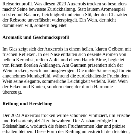
Rebsortenprofil. Was diesen 2023 Auxerrois trocken so besonders
macht? Seine bewusste Zurückhaltung. Statt lautem Aromenspiel
setzt er auf Balance, Leichtigkeit und einen Stil, der den Charakter
der Rebsorte unverfälscht widerspiegelt. Ein Wein, der nicht
dominieren will, sondern begleitet.
Aromatik und Geschmacksprofil
Im Glas zeigt sich der Auxerrois in einem hellen, klaren Gelbton mit
frischen Reflexen. In der Nase entfalten sich dezente Aromen von
hellem Kernobst, reifem Apfel und einem Hauch Birne, begleitet
von feinen floralen Anklängen. Am Gaumen präsentiert sich der
Wein trocken, weich und ausgewogen. Die milde Säure sorgt für ein
angenehmes Mundgefühl, während die zurückhaltende Frucht dem
Wein seine elegante, sommerliche Leichtigkeit verleiht. Kein Wein
der Ecken und Kanten, sondern einer, der durch Harmonie
überzeugt.
Reifung und Herstellung
Der 2023 Auxerrois trocken wurde schonend vinifiziert, um Frische
und Rebsortentypizität zu bewahren. Der Ausbau erfolgte im
Edelstahltank, wodurch die feinen Fruchtaromen klar und präzise
erhalten bleiben. Diese Form der Reifung unterstreicht den leichten,