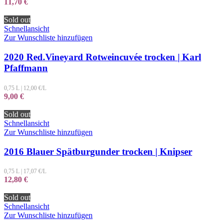
11,70
€
Sold out
Schnellansicht
Zur Wunschliste hinzufügen
2020 Red.Vineyard Rotweincuvée trocken | Karl
Pfaffmann
0,75 L
|
12,00
€/L
9,00
€
Sold out
Schnellansicht
Zur Wunschliste hinzufügen
2016 Blauer Spätburgunder trocken | Knipser
0,75 L
|
17,07
€/L
12,80
€
Sold out
Schnellansicht
Zur Wunschliste hinzufügen