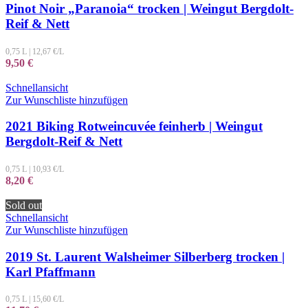
Pinot Noir „Paranoia“ trocken | Weingut Bergdolt-
Reif & Nett
0,75 L
|
12,67
€/L
9,50
€
Schnellansicht
Zur Wunschliste hinzufügen
2021 Biking Rotweincuvée feinherb | Weingut
Bergdolt-Reif & Nett
0,75 L
|
10,93
€/L
8,20
€
Sold out
Schnellansicht
Zur Wunschliste hinzufügen
2019 St. Laurent Walsheimer Silberberg trocken |
Karl Pfaffmann
0,75 L
|
15,60
€/L