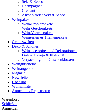
Sekt & Secco
Champagner
Crémant
Alkoholfreier Sekt & Secco
Weinpakete
Wein-Probierpakete
Wein-Geschenksets
Wein-Vorteilspakete
Weinserien & Themenpakete
Genusswelten
Deko & Schönes
Weinaccessoires und Dekorationen
Dubbe-Design & Pfälzer Kult
Verpackung und Geschenkboxen
Weingutscheine
Weinangebote
Magazin
Newsletter
Über uns
Wunschliste
Anmelden / Registrieren
Warenkorb
Schließen
Anmelden