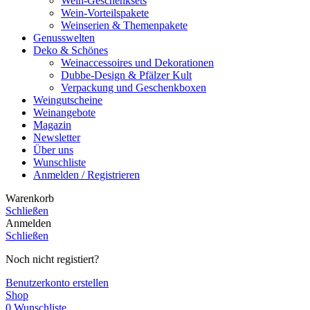
Wein-Geschenksets
Wein-Vorteilspakete
Weinserien & Themenpakete
Genusswelten
Deko & Schönes
Weinaccessoires und Dekorationen
Dubbe-Design & Pfälzer Kult
Verpackung und Geschenkboxen
Weingutscheine
Weinangebote
Magazin
Newsletter
Über uns
Wunschliste
Anmelden / Registrieren
Warenkorb
Schließen
Anmelden
Schließen
Noch nicht registiert?
Benutzerkonto erstellen
Shop
0
Wunschliste