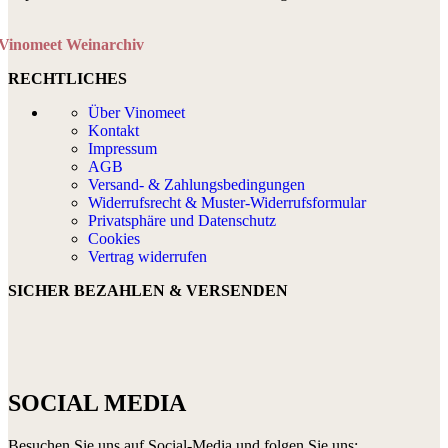
Vinomeet Weinarchiv
RECHTLICHES
Über Vinomeet
Kontakt
Impressum
AGB
Versand- & Zahlungsbedingungen
Widerrufsrecht & Muster-Widerrufsformular
Privatsphäre und Datenschutz
Cookies
Vertrag widerrufen
SICHER BEZAHLEN & VERSENDEN
SOCIAL MEDIA
Besuchen Sie uns auf Social-Media und folgen Sie uns: