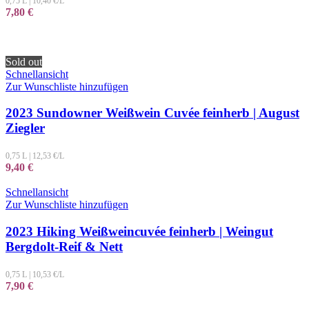
0,75 L
|
10,40
€/L
7,80
€
Sold out
Schnellansicht
Zur Wunschliste hinzufügen
2023 Sundowner Weißwein Cuvée feinherb | August
Ziegler
0,75 L
|
12,53
€/L
9,40
€
Schnellansicht
Zur Wunschliste hinzufügen
2023 Hiking Weißweincuvée feinherb | Weingut
Bergdolt-Reif & Nett
0,75 L
|
10,53
€/L
7,90
€