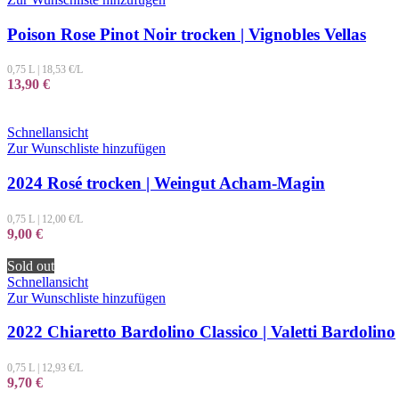
Poison Rose Pinot Noir trocken | Vignobles Vellas
0,75 L
|
18,53
€/L
13,90
€
Schnellansicht
Zur Wunschliste hinzufügen
2024 Rosé trocken | Weingut Acham-Magin
0,75 L
|
12,00
€/L
9,00
€
Sold out
Schnellansicht
Zur Wunschliste hinzufügen
2022 Chiaretto Bardolino Classico | Valetti Bardolino
0,75 L
|
12,93
€/L
9,70
€