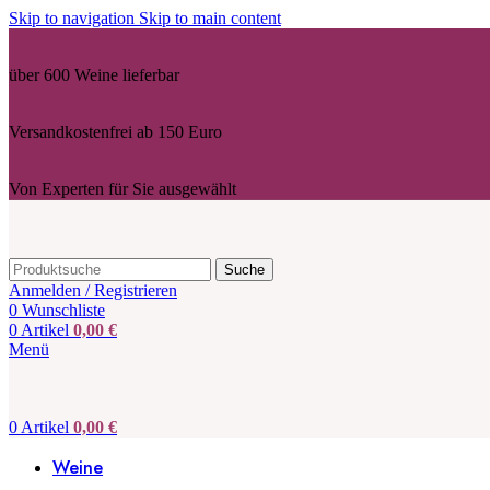
Skip to navigation
Skip to main content
über 600 Weine lieferbar
Versandkostenfrei ab 150 Euro
Von Experten für Sie ausgewählt
Suche
Anmelden / Registrieren
0
Wunschliste
0
Artikel
0,00
€
Menü
0
Artikel
0,00
€
Weine