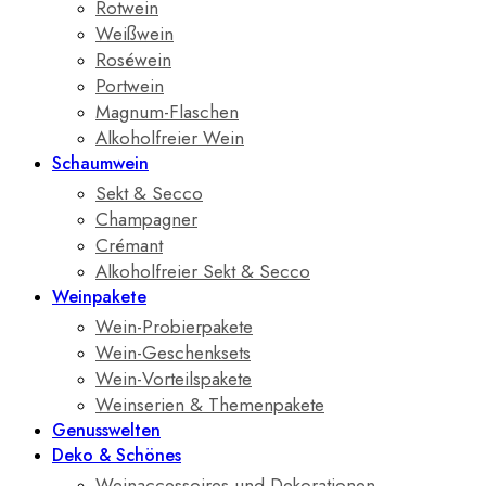
Rotwein
Weißwein
Roséwein
Portwein
Magnum-Flaschen
Alkoholfreier Wein
Schaumwein
Sekt & Secco
Champagner
Crémant
Alkoholfreier Sekt & Secco
Weinpakete
Wein-Probierpakete
Wein-Geschenksets
Wein-Vorteilspakete
Weinserien & Themenpakete
Genusswelten
Deko & Schönes
Weinaccessoires und Dekorationen