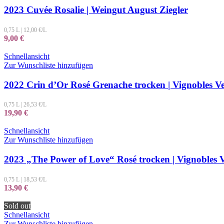
2023 Cuvée Rosalie | Weingut August Ziegler
0,75 L
|
12,00
€/L
9,00
€
Schnellansicht
Zur Wunschliste hinzufügen
2022 Crin d’Or Rosé Grenache trocken | Vignobles Ve
0,75 L
|
26,53
€/L
19,90
€
Schnellansicht
Zur Wunschliste hinzufügen
2023 „The Power of Love“ Rosé trocken | Vignobles V
0,75 L
|
18,53
€/L
13,90
€
Sold out
Schnellansicht
Zur Wunschliste hinzufügen