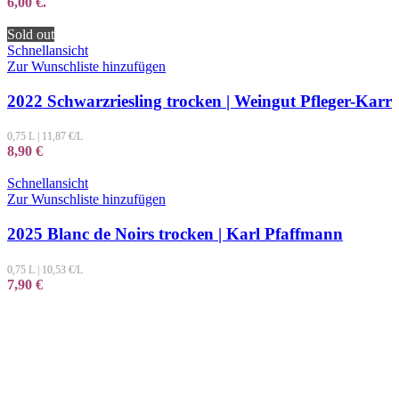
6,00 €.
Sold out
Schnellansicht
Zur Wunschliste hinzufügen
2022 Schwarzriesling trocken | Weingut Pfleger-Karr
0,75 L
|
11,87
€/L
8,90
€
Schnellansicht
Zur Wunschliste hinzufügen
2025 Blanc de Noirs trocken | Karl Pfaffmann
0,75 L
|
10,53
€/L
7,90
€