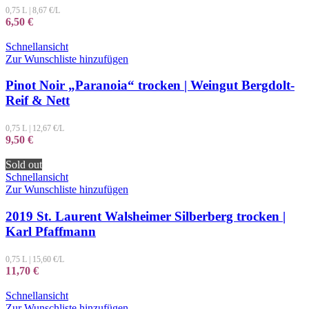
0,75 L
|
8,67
€/L
6,50
€
Schnellansicht
Zur Wunschliste hinzufügen
Pinot Noir „Paranoia“ trocken | Weingut Bergdolt-
Reif & Nett
0,75 L
|
12,67
€/L
9,50
€
Sold out
Schnellansicht
Zur Wunschliste hinzufügen
2019 St. Laurent Walsheimer Silberberg trocken |
Karl Pfaffmann
0,75 L
|
15,60
€/L
11,70
€
Schnellansicht
Zur Wunschliste hinzufügen