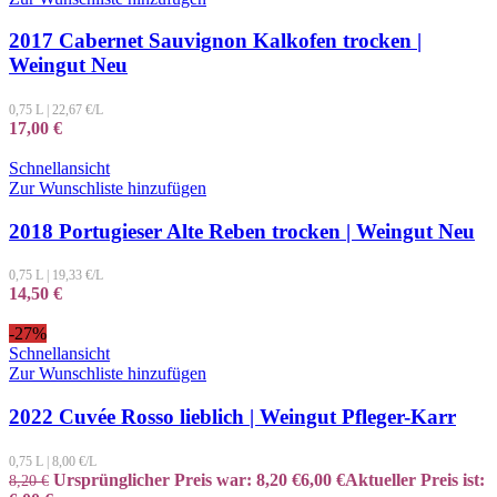
2017 Cabernet Sauvignon Kalkofen trocken |
Weingut Neu
0,75 L
|
22,67
€/L
17,00
€
Schnellansicht
Zur Wunschliste hinzufügen
2018 Portugieser Alte Reben trocken | Weingut Neu
0,75 L
|
19,33
€/L
14,50
€
-27%
Schnellansicht
Zur Wunschliste hinzufügen
2022 Cuvée Rosso lieblich | Weingut Pfleger-Karr
0,75 L
|
8,00
€/L
Ursprünglicher Preis war: 8,20 €
6,00
€
Aktueller Preis ist:
8,20
€