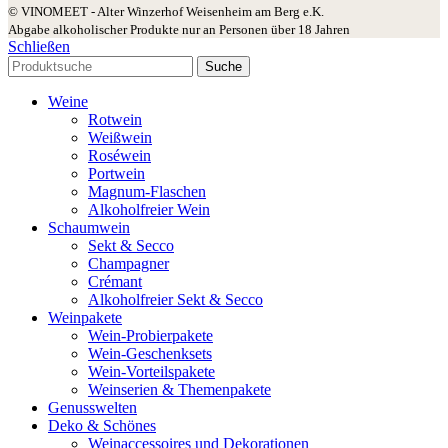
© VINOMEET - Alter Winzerhof Weisenheim am Berg e.K.
Abgabe alkoholischer Produkte nur an Personen über 18 Jahren
Schließen
Suche
Weine
Rotwein
Weißwein
Roséwein
Portwein
Magnum-Flaschen
Alkoholfreier Wein
Schaumwein
Sekt & Secco
Champagner
Crémant
Alkoholfreier Sekt & Secco
Weinpakete
Wein-Probierpakete
Wein-Geschenksets
Wein-Vorteilspakete
Weinserien & Themenpakete
Genusswelten
Deko & Schönes
Weinaccessoires und Dekorationen