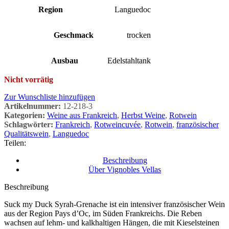
Region
Languedoc
Geschmack
trocken
Ausbau
Edelstahltank
Nicht vorrätig
Zur Wunschliste hinzufügen
Artikelnummer:
12-218-3
Kategorien:
Weine aus Frankreich
,
Herbst Weine
,
Rotwein
Schlagwörter:
Frankreich
,
Rotweincuvée
,
Rotwein
,
französischer
Qualitätswein
,
Languedoc
Teilen:
Beschreibung
Über Vignobles Vellas
Beschreibung
Suck my Duck Syrah-Grenache ist ein intensiver französischer Wein
aus der Region Pays d’Oc, im Süden Frankreichs. Die Reben
wachsen auf lehm- und kalkhaltigen Hängen, die mit Kieselsteinen