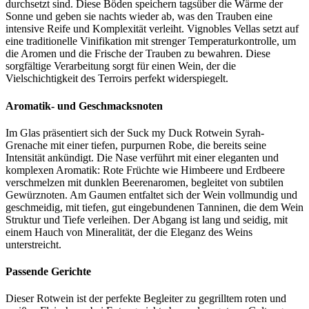
durchsetzt sind. Diese Böden speichern tagsüber die Wärme der
Sonne und geben sie nachts wieder ab, was den Trauben eine
intensive Reife und Komplexität verleiht. Vignobles Vellas setzt auf
eine traditionelle Vinifikation mit strenger Temperaturkontrolle, um
die Aromen und die Frische der Trauben zu bewahren. Diese
sorgfältige Verarbeitung sorgt für einen Wein, der die
Vielschichtigkeit des Terroirs perfekt widerspiegelt.
Aromatik- und Geschmacksnoten
Im Glas präsentiert sich der Suck my Duck Rotwein Syrah-
Grenache mit einer tiefen, purpurnen Robe, die bereits seine
Intensität ankündigt. Die Nase verführt mit einer eleganten und
komplexen Aromatik: Rote Früchte wie Himbeere und Erdbeere
verschmelzen mit dunklen Beerenaromen, begleitet von subtilen
Gewürznoten. Am Gaumen entfaltet sich der Wein vollmundig und
geschmeidig, mit tiefen, gut eingebundenen Tanninen, die dem Wein
Struktur und Tiefe verleihen. Der Abgang ist lang und seidig, mit
einem Hauch von Mineralität, der die Eleganz des Weins
unterstreicht.
Passende Gerichte
Dieser Rotwein ist der perfekte Begleiter zu gegrilltem roten und