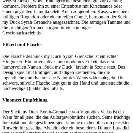
weißen Fleisch, wobei Entengerichte besonders gut zur Geltung
kommen. Probiere ihn zu einer Entenbrust mit Kirschsauce oder
einem gegrillten Lammkotelett. Auch zu gereiftem Käse, wie einem
kräftigen Roquefort oder einem reifen Comté, harmoniert der Suck
my Duck Syrah-Grenache ausgezeichnet. Die samtigen Tannine und
die fruchtigen Aromen sorgen für ein stimmiges
Geschmackserlebnis.
Etikett und Flasche
Die Flasche des Suck my Duck Syrah-Grenache ist ein echter
Hingucker: Ein provokatives und modernes Etikett, das den
humorvollen Namen „Suck my Duck“ kreativ in Szene setzt. Das
Design spielt mit kräftigen, auffälligen Elementen, die die
jugendliche und dynamische Natur des Weins widerspiegeln. Die
schwere, stilvolle Flasche liegt gut in der Hand und unterstreicht die
hochwertige Qualität des Inhalts.
Vinomeet Empfehlung
Der Suck my Duck Syrah-Grenache von Vignobles Vellas ist ein
Wein für all jene, die das Außergewöhnliche suchen. Seine fruchtige
Intensität und die geschmeidigen Tannine machen ihn zum perfekten
Rotwein für gesellige Abende oder ein besonderes Dinner. Lass dich