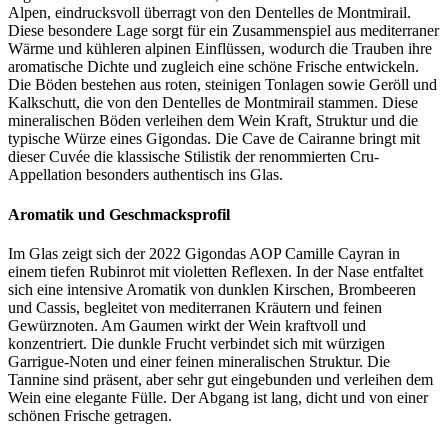
Alpen, eindrucksvoll überragt von den Dentelles de Montmirail.
Diese besondere Lage sorgt für ein Zusammenspiel aus mediterraner
Wärme und kühleren alpinen Einflüssen, wodurch die Trauben ihre
aromatische Dichte und zugleich eine schöne Frische entwickeln.
Die Böden bestehen aus roten, steinigen Tonlagen sowie Geröll und
Kalkschutt, die von den Dentelles de Montmirail stammen. Diese
mineralischen Böden verleihen dem Wein Kraft, Struktur und die
typische Würze eines Gigondas. Die Cave de Cairanne bringt mit
dieser Cuvée die klassische Stilistik der renommierten Cru-
Appellation besonders authentisch ins Glas.
Aromatik und Geschmacksprofil
Im Glas zeigt sich der 2022 Gigondas AOP Camille Cayran in
einem tiefen Rubinrot mit violetten Reflexen. In der Nase entfaltet
sich eine intensive Aromatik von dunklen Kirschen, Brombeeren
und Cassis, begleitet von mediterranen Kräutern und feinen
Gewürznoten. Am Gaumen wirkt der Wein kraftvoll und
konzentriert. Die dunkle Frucht verbindet sich mit würzigen
Garrigue-Noten und einer feinen mineralischen Struktur. Die
Tannine sind präsent, aber sehr gut eingebunden und verleihen dem
Wein eine elegante Fülle. Der Abgang ist lang, dicht und von einer
schönen Frische getragen.