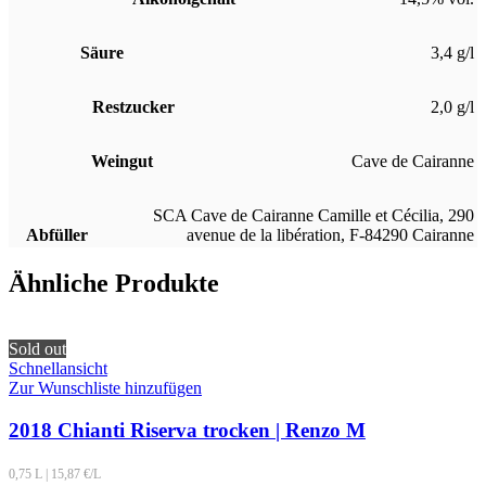
Säure
3,4 g/l
Restzucker
2,0 g/l
Weingut
Cave de Cairanne
SCA Cave de Cairanne Camille et Cécilia, 290
Abfüller
avenue de la libération, F-84290 Cairanne
Ähnliche Produkte
Sold out
Schnellansicht
Zur Wunschliste hinzufügen
2018 Chianti Riserva trocken | Renzo M
0,75 L
|
15,87
€/L