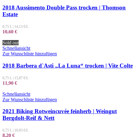
2018 Aussimento Double Pass trocken | Thomson
Estate
0,75 L
|
14,13
€/L
10,60
€
Sold out
Schnellansicht
Zur Wunschliste hinzufügen
2018 Barbera d`Asti „La Luna“ trocken | Vite Colte
0,75 L
|
15,87
€/L
11,90
€
Schnellansicht
Zur Wunschliste hinzufügen
2021 Biking Rotweincuvée feinherb | Weingut
Bergdolt-Reif & Nett
0,75 L
|
10,93
€/L
8,20
€