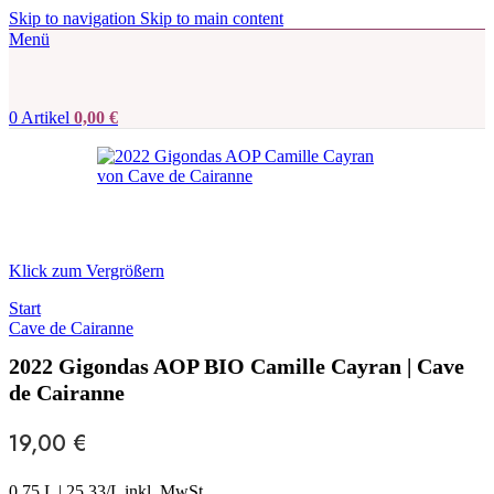
Skip to navigation
Skip to main content
Menü
0
Artikel
0,00
€
Klick zum Vergrößern
Start
Cave de Cairanne
2022 Gigondas AOP BIO Camille Cayran | Cave
de Cairanne
19,00
€
0,75 L
|
25,33
/L inkl. MwSt.