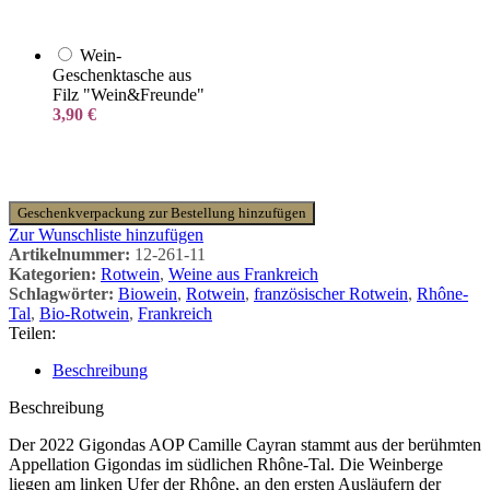
Wein-
Geschenktasche aus
Filz "Wein&Freunde"
3,90
€
Geschenkverpackung zur Bestellung hinzufügen
Zur Wunschliste hinzufügen
Artikelnummer:
12-261-11
Kategorien:
Rotwein
,
Weine aus Frankreich
Schlagwörter:
Biowein
,
Rotwein
,
französischer Rotwein
,
Rhône-
Tal
,
Bio-Rotwein
,
Frankreich
Teilen:
Beschreibung
Beschreibung
Der 2022 Gigondas AOP Camille Cayran stammt aus der berühmten
Appellation Gigondas im südlichen Rhône-Tal. Die Weinberge
liegen am linken Ufer der Rhône, an den ersten Ausläufern der