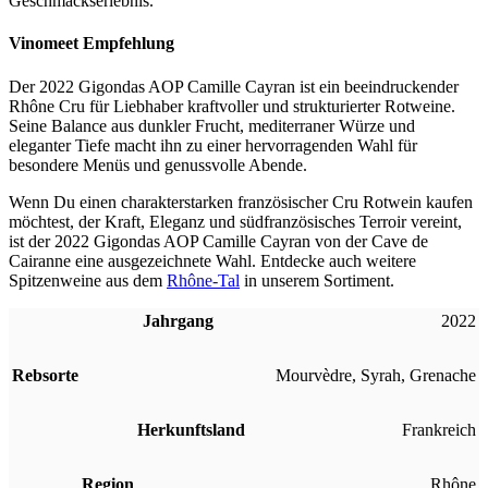
Geschmackserlebnis.
Vinomeet Empfehlung
Der 2022 Gigondas AOP Camille Cayran ist ein beeindruckender
Rhône Cru für Liebhaber kraftvoller und strukturierter Rotweine.
Seine Balance aus dunkler Frucht, mediterraner Würze und
eleganter Tiefe macht ihn zu einer hervorragenden Wahl für
besondere Menüs und genussvolle Abende.
Wenn Du einen charakterstarken französischer Cru Rotwein kaufen
möchtest, der Kraft, Eleganz und südfranzösisches Terroir vereint,
ist der 2022 Gigondas AOP Camille Cayran von der Cave de
Cairanne eine ausgezeichnete Wahl. Entdecke auch weitere
Spitzenweine aus dem
Rhône-Tal
in unserem Sortiment.
Jahrgang
2022
Rebsorte
Mourvèdre
,
Syrah
,
Grenache
Herkunftsland
Frankreich
Region
Rhône