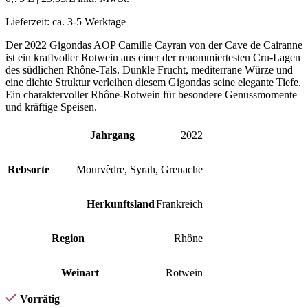
Lieferzeit:
ca. 3-5 Werktage
Der 2022 Gigondas AOP Camille Cayran von der Cave de Cairanne
ist ein kraftvoller Rotwein aus einer der renommiertesten Cru-Lagen
des südlichen Rhône-Tals. Dunkle Frucht, mediterrane Würze und
eine dichte Struktur verleihen diesem Gigondas seine elegante Tiefe.
Ein charaktervoller Rhône-Rotwein für besondere Genussmomente
und kräftige Speisen.
Jahrgang
2022
Rebsorte
Mourvèdre
,
Syrah
,
Grenache
Herkunftsland
Frankreich
Region
Rhône
Weinart
Rotwein
Vorrätig