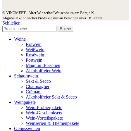
© VINOMEET - Alter Winzerhof Weisenheim am Berg e.K.
Abgabe alkoholischer Produkte nur an Personen über 18 Jahren
Schließen
Suche
Weine
Rotwein
Weißwein
Roséwein
Portwein
Magnum-Flaschen
Alkoholfreier Wein
Schaumwein
Sekt & Secco
Champagner
Crémant
Alkoholfreier Sekt & Secco
Weinpakete
Wein-Probierpakete
Wein-Geschenksets
Wein-Vorteilspakete
Weinserien & Themenpakete
Genusswelten