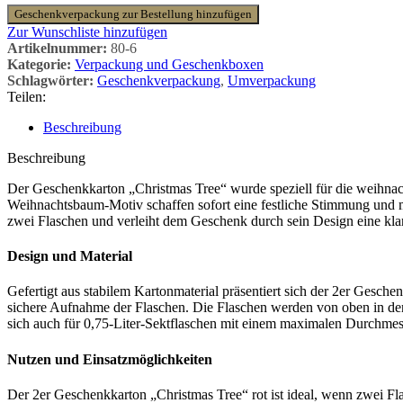
Geschenkverpackung zur Bestellung hinzufügen
Zur Wunschliste hinzufügen
Artikelnummer:
80-6
Kategorie:
Verpackung und Geschenkboxen
Schlagwörter:
Geschenkverpackung
,
Umverpackung
Teilen:
Beschreibung
Beschreibung
Der Geschenkkarton „Christmas Tree“ wurde speziell für die weihnach
Weihnachtsbaum-Motiv schaffen sofort eine festliche Stimmung und 
zwei Flaschen und verleiht dem Geschenk durch sein Design eine klar
Design und Material
Gefertigt aus stabilem Kartonmaterial präsentiert sich der 2er Gesch
sichere Aufnahme der Flaschen. Die Flaschen werden von oben in den 
sich auch für 0,75-Liter-Sektflaschen mit einem maximalen Durchmess
Nutzen und Einsatzmöglichkeiten
Der 2er Geschenkkarton „Christmas Tree“ rot ist ideal, wenn zwei F