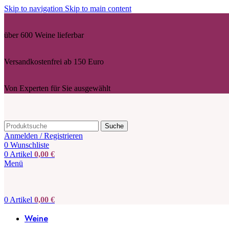
Skip to navigation
Skip to main content
über 600 Weine lieferbar
Versandkostenfrei ab 150 Euro
Von Experten für Sie ausgewählt
Suche
Anmelden / Registrieren
0
Wunschliste
0
Artikel
0,00
€
Menü
0
Artikel
0,00
€
Weine