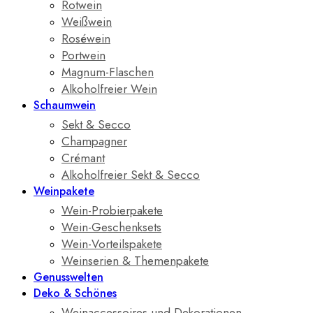
Rotwein
Weißwein
Roséwein
Portwein
Magnum-Flaschen
Alkoholfreier Wein
Schaumwein
Sekt & Secco
Champagner
Crémant
Alkoholfreier Sekt & Secco
Weinpakete
Wein-Probierpakete
Wein-Geschenksets
Wein-Vorteilspakete
Weinserien & Themenpakete
Genusswelten
Deko & Schönes
Weinaccessoires und Dekorationen