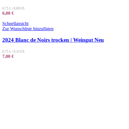
0,75 L
|
8,00
€/L
6,00
€
Schnellansicht
Zur Wunschliste hinzufügen
2024 Blanc de Noirs trocken | Weingut Neu
0,75 L
|
9,33
€/L
7,00
€