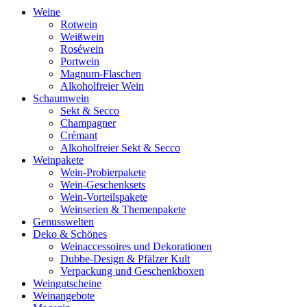
Weine
Rotwein
Weißwein
Roséwein
Portwein
Magnum-Flaschen
Alkoholfreier Wein
Schaumwein
Sekt & Secco
Champagner
Crémant
Alkoholfreier Sekt & Secco
Weinpakete
Wein-Probierpakete
Wein-Geschenksets
Wein-Vorteilspakete
Weinserien & Themenpakete
Genusswelten
Deko & Schönes
Weinaccessoires und Dekorationen
Dubbe-Design & Pfälzer Kult
Verpackung und Geschenkboxen
Weingutscheine
Weinangebote