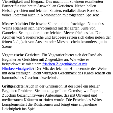
Vielseitigkeit und Eleganz. Das macht ihn zu einem exzellenten
Partner für eine breite Auswahl an Gerichten. Neben hellen
Fleischgerichten und leichten Salaten, entfaltet dieser Rosé sein
volles Potenzial auch in Kombination mit folgenden Speisen:
Meeresfrüchte:
Die frische Säure und die fruchtigen Noten des
Weins ergänzen sich hervorragend mit der zarten Süße von
Garnelen, Scampi oder einem leichten Meeresfrüchtesalat. Die
Aromen von Sauerkirsche und Erdbeere setzen sich daher neben der
feinen Jodigkeit von Austern oder Miesmuscheln besonders gut in
Szene.
Vegetarische Gerichte:
Für Vegetarier bietet sich der Rosé als
Begleiter zu Gerichten mit Ziegenkäse an. Wie wäre es
beispielsweise mit einem
frischen Ziegenkäsesalat mit
Himbeervinaigrette
? Der Mix der leichten Himbeernote des Weins
mit dem cremigen, leicht würzigen Geschmack des Käses schafft ein
harmonisches Geschmackserlebnis.
Grillgerichte:
Auch in der Grillsaison ist der Rosé ein idealer
Begleiter. Probieren Sie ihn zu gegrilltem Gemüse, wie Paprika,
Zucchini beziehungsweise Aubergine, das mit Olivenöl und
mediterranen Kräutern mariniert wurde. Die Frische des Weins
komplementiert die Röstaromen und bringt eine angenehme
Leichtigkeit ins Spiel.