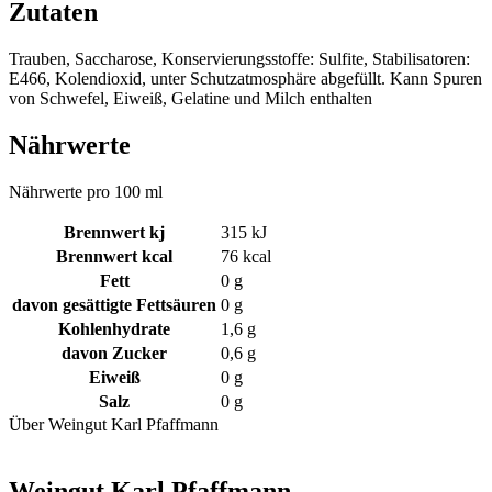
Zutaten
Trauben, Saccharose, Konservierungsstoffe: Sulfite, Stabilisatoren:
E466, Kolendioxid, unter Schutzatmosphäre abgefüllt. Kann Spuren
von Schwefel, Eiweiß, Gelatine und Milch enthalten
Nährwerte
Nährwerte pro 100 ml
Brennwert kj
315
kJ
Brennwert kcal
76
kcal
Fett
0
g
davon
gesättigte Fettsäuren
0
g
Kohlenhydrate
1,6
g
davon
Zucker
0,6
g
Eiweiß
0
g
Salz
0
g
Über Weingut Karl Pfaffmann
Weingut Karl Pfaffmann