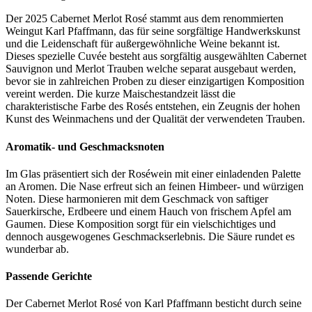
Der 2025 Cabernet Merlot Rosé stammt aus dem renommierten
Weingut Karl Pfaffmann, das für seine sorgfältige Handwerkskunst
und die Leidenschaft für außergewöhnliche Weine bekannt ist.
Dieses spezielle Cuvée besteht aus sorgfältig ausgewählten Cabernet
Sauvignon und Merlot Trauben welche separat ausgebaut werden,
bevor sie in zahlreichen Proben zu dieser einzigartigen Komposition
vereint werden. Die kurze Maischestandzeit lässt die
charakteristische Farbe des Rosés entstehen, ein Zeugnis der hohen
Kunst des Weinmachens und der Qualität der verwendeten Trauben.
Aromatik- und Geschmacksnoten
Im Glas präsentiert sich der Roséwein mit einer einladenden Palette
an Aromen. Die Nase erfreut sich an feinen Himbeer- und würzigen
Noten. Diese harmonieren mit dem Geschmack von saftiger
Sauerkirsche, Erdbeere und einem Hauch von frischem Apfel am
Gaumen. Diese Komposition sorgt für ein vielschichtiges und
dennoch ausgewogenes Geschmackserlebnis. Die Säure rundet es
wunderbar ab.
Passende Gerichte
Der Cabernet Merlot Rosé von Karl Pfaffmann besticht durch seine