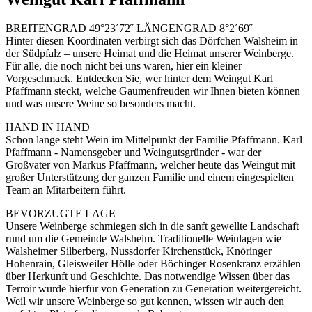
BREITENGRAD 49°23´72˝ LÄNGENGRAD 8°2´69˝
Hinter diesen Koordinaten verbirgt sich das Dörfchen Walsheim in
der Südpfalz – unsere Heimat und die Heimat unserer Weinberge.
Für alle, die noch nicht bei uns waren, hier ein kleiner
Vorgeschmack. Entdecken Sie, wer hinter dem Weingut Karl
Pfaffmann steckt, welche Gaumenfreuden wir Ihnen bieten können
und was unsere Weine so besonders macht.
HAND IN HAND
Schon lange steht Wein im Mittelpunkt der Familie Pfaffmann. Karl
Pfaffmann - Namensgeber und Weingutsgründer - war der
Großvater von Markus Pfaffmann, welcher heute das Weingut mit
großer Unterstützung der ganzen Familie und einem eingespielten
Team an Mitarbeitern führt.
BEVORZUGTE LAGE
Unsere Weinberge schmiegen sich in die sanft gewellte Landschaft
rund um die Gemeinde Walsheim. Traditionelle Weinlagen wie
Walsheimer Silberberg, Nussdorfer Kirchenstück, Knöringer
Hohenrain, Gleisweiler Hölle oder Böchinger Rosenkranz erzählen
über Herkunft und Geschichte. Das notwendige Wissen über das
Terroir wurde hierfür von Generation zu Generation weitergereicht.
Weil wir unsere Weinberge so gut kennen, wissen wir auch den