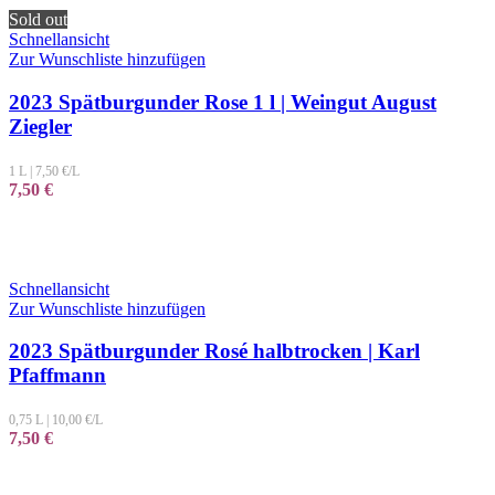
Sold out
Schnellansicht
Zur Wunschliste hinzufügen
2023 Spätburgunder Rose 1 l | Weingut August
Ziegler
1 L
|
7,50
€/L
7,50
€
Schnellansicht
Zur Wunschliste hinzufügen
2023 Spätburgunder Rosé halbtrocken | Karl
Pfaffmann
0,75 L
|
10,00
€/L
7,50
€