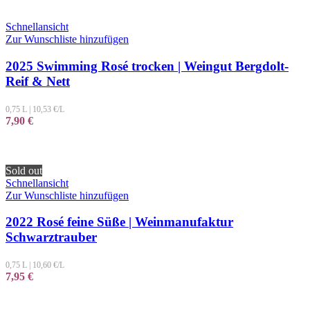
Schnellansicht
Zur Wunschliste hinzufügen
2025 Swimming Rosé trocken | Weingut Bergdolt-
Reif & Nett
0,75 L
|
10,53
€/L
7,90
€
Sold out
Schnellansicht
Zur Wunschliste hinzufügen
2022 Rosé feine Süße | Weinmanufaktur
Schwarztrauber
0,75 L
|
10,60
€/L
7,95
€