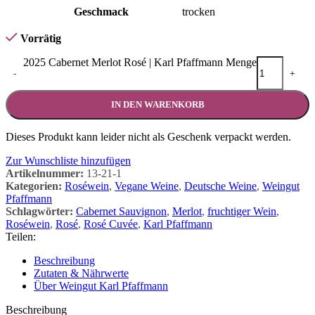
Geschmack
trocken
Vorrätig
2025 Cabernet Merlot Rosé | Karl Pfaffmann Menge
-
+
IN DEN WARENKORB
Dieses Produkt kann leider nicht als Geschenk verpackt werden.
Zur Wunschliste hinzufügen
Artikelnummer:
13-21-1
Kategorien:
Roséwein
,
Vegane Weine
,
Deutsche Weine
,
Weingut
Pfaffmann
Schlagwörter:
Cabernet Sauvignon
,
Merlot
,
fruchtiger Wein
,
Roséwein
,
Rosé
,
Rosé Cuvée
,
Karl Pfaffmann
Teilen:
Beschreibung
Zutaten & Nährwerte
Über Weingut Karl Pfaffmann
Beschreibung