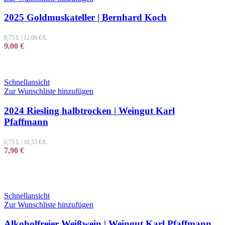
2025 Goldmuskateller | Bernhard Koch
0,75 L
|
12,00
€/L
9,00
€
Schnellansicht
Zur Wunschliste hinzufügen
2024 Riesling halbtrocken | Weingut Karl
Pfaffmann
0,75 L
|
10,53
€/L
7,90
€
Schnellansicht
Zur Wunschliste hinzufügen
Alkoholfreier Weißwein | Weingut Karl Pfaffmann