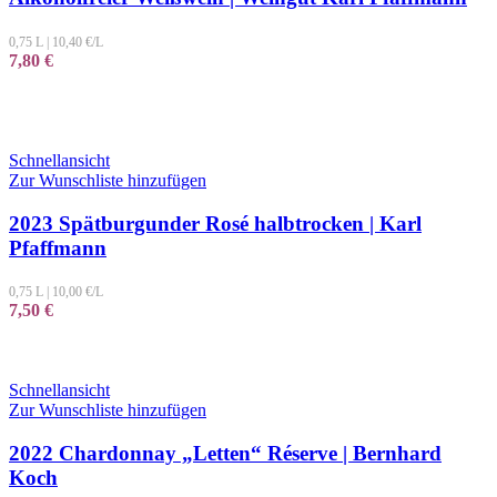
0,75 L
|
10,40
€/L
7,80
€
Schnellansicht
Zur Wunschliste hinzufügen
2023 Spätburgunder Rosé halbtrocken | Karl
Pfaffmann
0,75 L
|
10,00
€/L
7,50
€
Schnellansicht
Zur Wunschliste hinzufügen
2022 Chardonnay „Letten“ Réserve | Bernhard
Koch