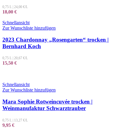
0,75 L
|
24,00
€/L
18,00
€
Schnellansicht
Zur Wunschliste hinzufügen
2023 Chardonnay „Rosengarten“ trocken |
Bernhard Koch
0,75 L
|
20,67
€/L
15,50
€
Schnellansicht
Zur Wunschliste hinzufügen
Mara Sophie Rotweincuvée trocken |
Weinmanufaktur Schwarztrauber
0,75 L
|
13,27
€/L
9,95
€