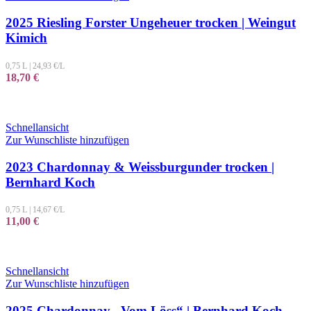
2025 Riesling Forster Ungeheuer trocken | Weingut
Kimich
0,75 L
|
24,93
€/L
18,70
€
Schnellansicht
Zur Wunschliste hinzufügen
2023 Chardonnay & Weissburgunder trocken |
Bernhard Koch
0,75 L
|
14,67
€/L
11,00
€
Schnellansicht
Zur Wunschliste hinzufügen
2025 Chardonnay „Vom Löss“ | Bernhard Koch