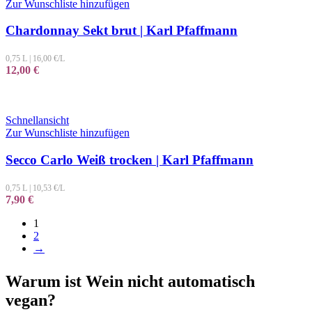
Zur Wunschliste hinzufügen
Chardonnay Sekt brut | Karl Pfaffmann
0,75 L
|
16,00
€/L
12,00
€
Schnellansicht
Zur Wunschliste hinzufügen
Secco Carlo Weiß trocken | Karl Pfaffmann
0,75 L
|
10,53
€/L
7,90
€
1
2
→
Warum ist Wein nicht automatisch
vegan?