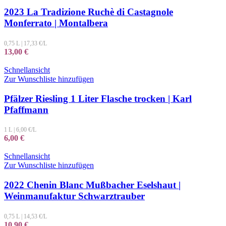
2023 La Tradizione Ruchè di Castagnole
Monferrato | Montalbera
0,75 L
|
17,33
€/L
13,00
€
Schnellansicht
Zur Wunschliste hinzufügen
Pfälzer Riesling 1 Liter Flasche trocken | Karl
Pfaffmann
1 L
|
6,00
€/L
6,00
€
Schnellansicht
Zur Wunschliste hinzufügen
2022 Chenin Blanc Mußbacher Eselshaut |
Weinmanufaktur Schwarztrauber
0,75 L
|
14,53
€/L
10,90
€