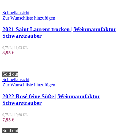
Schnellansicht
Zur Wunschliste hinzufügen
2021 Saint Laurent trocken | Weinmanufaktur
Schwarztrauber
0,75 L
|
11,93
€/L
8,95
€
Sold out
Schnellansicht
Zur Wunschliste hinzufügen
2022 Rosé feine Süße | Weinmanufaktur
Schwarztrauber
0,75 L
|
10,60
€/L
7,95
€
Sold out