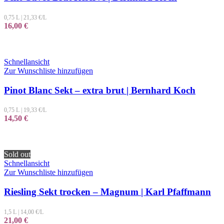
0,75 L
|
21,33
€/L
16,00
€
Schnellansicht
Zur Wunschliste hinzufügen
Pinot Blanc Sekt – extra brut | Bernhard Koch
0,75 L
|
19,33
€/L
14,50
€
Sold out
Schnellansicht
Zur Wunschliste hinzufügen
Riesling Sekt trocken – Magnum | Karl Pfaffmann
1,5 L
|
14,00
€/L
21,00
€