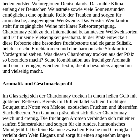
bedeutendsten Weinregionen Deutschlands. Das milde Klima
entlang der Deutschen Weinstraße sowie viele Sonnenstunden
ermöglichen eine optimale Reife der Trauben und sorgen für
aromatische, ausgewogene Weißweine. Das Forster Weinkontor
steht für zugängliche Weine mit klarer Rebsortenprägung.
Chardonnay zählt zu den international bekanntesten Weißweinsorten
und ist für seine Vielseitigkeit geschätzt. In der Pfalz entwickelt
diese Rebsorte eine besonders fruchtbetonte und elegante Stilistik,
bei der frische Fruchtaromen und eine harmonische Struktur im
Vordergrund stehen. Was diesen Chardonnay trocken aus der Pfalz
so besonders macht? Seine Kombination aus fruchtiger Aromatik
und einer cremigen, weichen Textur, die ihn besonders angenehm
und vielseitig macht.
Aromatik und Geschmacksprofil
Im Glas zeigt sich der Chardonnay trocken in einem hellen Gelb mit
goldenen Reflexen. Bereits im Duft entfaltet sich ein fruchtiges
Bouquet mit Noten von Melone, exotischen Früchten und überreifen
Stachelbeeren. Am Gaumen präsentiert sich dieser Chardonnay
weich und cremig. Die fruchtigen Aromen verbinden sich mit einer
sanften Säurestruktur und sorgen für ein rundes, harmonisches
Mundgefühl. Die feine Balance zwischen Frische und Cremigkeit
verleiht dem Wein Eleganz und sorgt für einen angenehm langen