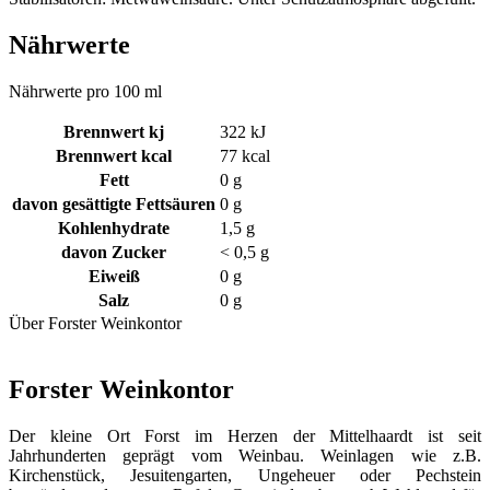
Nährwerte
Nährwerte pro 100 ml
Brennwert kj
322
kJ
Brennwert kcal
77
kcal
Fett
0
g
davon
gesättigte Fettsäuren
0
g
Kohlenhydrate
1,5
g
davon
Zucker
< 0,5
g
Eiweiß
0
g
Salz
0
g
Über Forster Weinkontor
Forster Weinkontor
Der kleine Ort Forst im Herzen der Mittelhaardt ist seit
Jahrhunderten geprägt vom Weinbau. Weinlagen wie z.B.
Kirchenstück, Jesuitengarten, Ungeheuer oder Pechstein