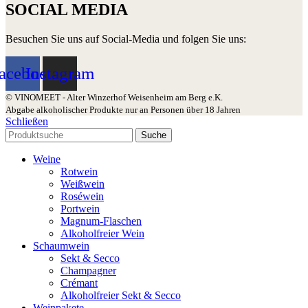
SOCIAL MEDIA
Besuchen Sie uns auf Social-Media und folgen Sie uns:
acebook
Instagram
© VINOMEET - Alter Winzerhof Weisenheim am Berg e.K.
Abgabe alkoholischer Produkte nur an Personen über 18 Jahren
Schließen
Suche
Weine
Rotwein
Weißwein
Roséwein
Portwein
Magnum-Flaschen
Alkoholfreier Wein
Schaumwein
Sekt & Secco
Champagner
Crémant
Alkoholfreier Sekt & Secco
Weinpakete