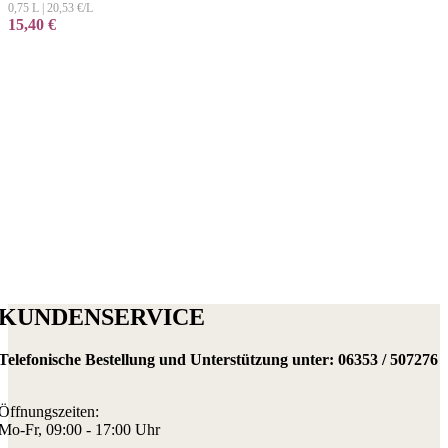
0,75 L
|
20,53
€/L
15,40
€
KUNDENSERVICE
Telefonische Bestellung und Unterstützung unter:
06353 / 507276
Öffnungszeiten:
Mo-Fr, 09:00 - 17:00 Uhr