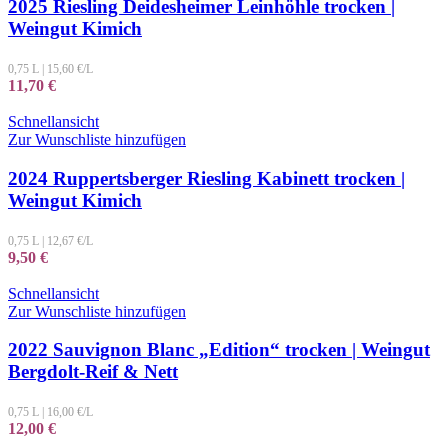
2025 Riesling Deidesheimer Leinhöhle trocken |
Weingut Kimich
0,75 L
|
15,60
€/L
11,70
€
Schnellansicht
Zur Wunschliste hinzufügen
2024 Ruppertsberger Riesling Kabinett trocken |
Weingut Kimich
0,75 L
|
12,67
€/L
9,50
€
Schnellansicht
Zur Wunschliste hinzufügen
2022 Sauvignon Blanc „Edition“ trocken | Weingut
Bergdolt-Reif & Nett
0,75 L
|
16,00
€/L
12,00
€