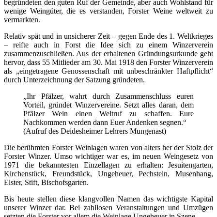
begründeten den guten Ruf der Gemeinde, aber auch Wohlstand für
wenige Weingüter, die es verstanden, Forster Weine weltweit zu
vermarkten.
Relativ spät und in unsicherer Zeit – gegen Ende des 1. Weltkrieges
– reifte auch in Forst die Idee sich zu einem Winzerverein
zusammenzuschließen. Aus der erhaltenen Gründungsurkunde geht
hervor, dass 55 Mitlieder am 30. Mai 1918 den Forster Winzerverein
als „eingetragene Genossenschaft mit unbeschränkter Haftpflicht“
durch Unterzeichnung der Satzung gründeten.
„Ihr Pfälzer, wahrt durch Zusammenschluss euren
Vorteil, gründet Winzervereine. Setzt alles daran, dem
Pfälzer Wein einen Weltruf zu schaffen. Eure
Nachkommen werden dann Euer Andenken segnen.“
(Aufruf des Deidesheimer Lehrers Mungenast)
Die berühmten Forster Weinlagen waren von alters her der Stolz der
Forster Winzer. Umso wichtiger war es, im neuen Weingesetz von
1971 die bekanntesten Einzellagen zu erhalten: Jesuitengarten,
Kirchenstück, Freundstück, Ungeheuer, Pechstein, Musenhang,
Elster, Stift, Bischofsgarten.
Bis heute stellen diese klangvollen Namen das wichtigste Kapital
unserer Winzer dar. Bei zahllosen Veranstaltungen und Umzügen
setzten die Forster vor allem die Weinlage Ungeheuer in Szene.