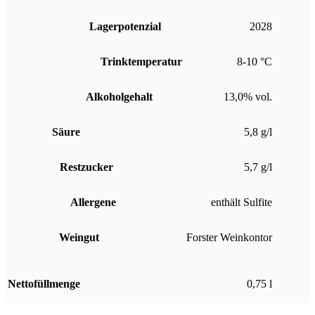
Lagerpotenzial
2028
Trinktemperatur
8-10 °C
Alkoholgehalt
13,0% vol.
Säure
5,8 g/l
Restzucker
5,7 g/l
Allergene
enthält Sulfite
Weingut
Forster Weinkontor
Nettofüllmenge
0,75 l