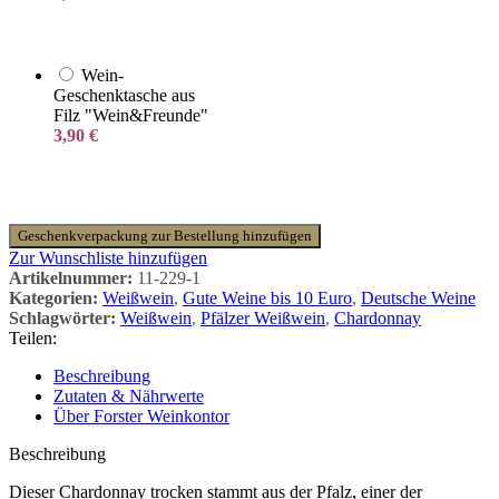
Wein-
Geschenktasche aus
Filz "Wein&Freunde"
3,90
€
Geschenkverpackung zur Bestellung hinzufügen
Zur Wunschliste hinzufügen
Artikelnummer:
11-229-1
Kategorien:
Weißwein
,
Gute Weine bis 10 Euro
,
Deutsche Weine
Schlagwörter:
Weißwein
,
Pfälzer Weißwein
,
Chardonnay
Teilen:
Beschreibung
Zutaten & Nährwerte
Über Forster Weinkontor
Beschreibung
Dieser Chardonnay trocken stammt aus der Pfalz, einer der