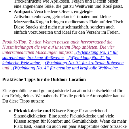
Trockenfrüchte wie Aprikosen, Feigen und Datteln bieten
eine angenehme Süße, die gut zu Weißwein und Rosé passt.
Antipasti
: Verschiedene Oliven, eingelegte
Artischockenherzen, getrocknete Tomaten und kleine
Mozzarella-Kugeln bringen mediterranes Flair auf den Tisch.
Diese Snacks sind nicht nur schmackhaft, sondern auch
einfach vorzubereiten und ideal für den Verzehr im Freien.
Produkt-Tipp: Zu den Weinen passen auch hervorragend die
Nussmischungen die wir auf unserem Shop anbieten. Die vier
unterschiedlichen Mischungen umfasst „
(W)einklang No. 1″ für
säurebetonte, trockene Weißweine
,
„(W)einklang No. 2“ für
feinherbe Weißweine,
„(W)einklang No. 3“ für kraftvolle Rotweine
und
„(W)einklang No. 4“ für cremige und kraftvolle Weißweine
.
Praktische Tipps für die Outdoor-Location
Eine gemütliche und gut organisierte Location ist entscheidend für
den Erfolg deines Weinabends. Für die perfekte Atmosphäre kannst
Du diese Tipps nutzen:
Picknickdecke und Kissen
: Sorge für ausreichend
Sitzmöglichkeiten. Eine große Picknickdecke und viele
Kissen sorgen für Komfort und Gemütlichkeit. Wenn du mehr
Platz hast, kannst du auch ein paar Klappstühle oder Sitzsäcke