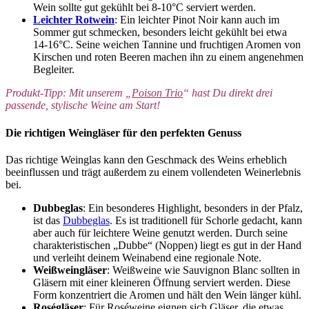
Wein sollte gut gekühlt bei 8-10°C serviert werden.
Leichter Rotwein
: Ein leichter Pinot Noir kann auch im
Sommer gut schmecken, besonders leicht gekühlt bei etwa
14-16°C. Seine weichen Tannine und fruchtigen Aromen von
Kirschen und roten Beeren machen ihn zu einem angenehmen
Begleiter.
Produkt-Tipp: Mit unserem „
Poison Trio
“ hast Du direkt drei
passende, stylische Weine am Start!
Die richtigen Weingläser für den perfekten Genuss
Das richtige Weinglas kann den Geschmack des Weins erheblich
beeinflussen und trägt außerdem zu einem vollendeten Weinerlebnis
bei.
Dubbeglas
: Ein besonderes Highlight, besonders in der Pfalz,
ist das
Dubbeglas
. Es ist traditionell für Schorle gedacht, kann
aber auch für leichtere Weine genutzt werden. Durch seine
charakteristischen „Dubbe“ (Noppen) liegt es gut in der Hand
und verleiht deinem Weinabend eine regionale Note.
Weißweingläser
: Weißweine wie Sauvignon Blanc sollten in
Gläsern mit einer kleineren Öffnung serviert werden. Diese
Form konzentriert die Aromen und hält den Wein länger kühl.
Roségläser
: Für Roséweine eignen sich Gläser, die etwas