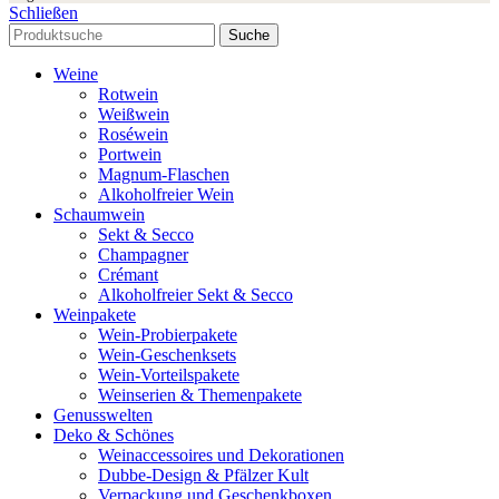
Schließen
Suche
Weine
Rotwein
Weißwein
Roséwein
Portwein
Magnum-Flaschen
Alkoholfreier Wein
Schaumwein
Sekt & Secco
Champagner
Crémant
Alkoholfreier Sekt & Secco
Weinpakete
Wein-Probierpakete
Wein-Geschenksets
Wein-Vorteilspakete
Weinserien & Themenpakete
Genusswelten
Deko & Schönes
Weinaccessoires und Dekorationen
Dubbe-Design & Pfälzer Kult
Verpackung und Geschenkboxen