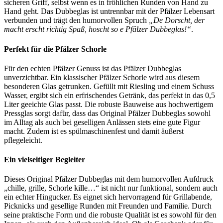
sicheren Griff, selbst wenn es in fröhlichen Runden von Hand zu
Hand geht. Das Dubbeglas ist untrennbar mit der Pfälzer Lebensart
verbunden und trägt den humorvollen Spruch
„De Dorscht, der
macht erscht richtig Spaß, hoscht so e Pfälzer Dubbeglas!“
.
Perfekt für die Pfälzer Schorle
Für den echten Pfälzer Genuss ist das Pfälzer Dubbeglas
unverzichtbar. Ein klassischer Pfälzer Schorle wird aus diesem
besonderen Glas getrunken. Gefüllt mit Riesling und einem Schuss
Wasser, ergibt sich ein erfrischendes Getränk, das perfekt in das 0,5
Liter geeichte Glas passt. Die robuste Bauweise aus hochwertigem
Pressglas sorgt dafür, dass das Original Pfälzer Dubbeglas sowohl
im Alltag als auch bei geselligen Anlässen stets eine gute Figur
macht. Zudem ist es spülmaschinenfest und damit äußerst
pflegeleicht.
Ein vielseitiger Begleiter
Dieses Original Pfälzer Dubbeglas mit dem humorvollen Aufdruck
„chille, grille, Schorle kille…“ ist nicht nur funktional, sondern auch
ein echter Hingucker. Es eignet sich hervorragend für Grillabende,
Picknicks und gesellige Runden mit Freunden und Familie. Durch
seine praktische Form und die robuste Qualität ist es sowohl für den