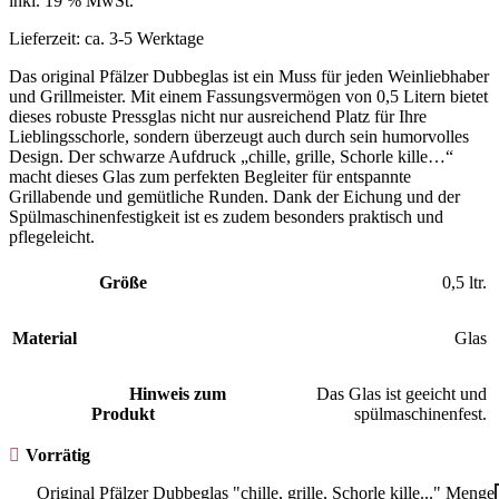
inkl. 19 % MwSt.
Lieferzeit:
ca. 3-5 Werktage
Das original Pfälzer Dubbeglas ist ein Muss für jeden Weinliebhaber
und Grillmeister. Mit einem Fassungsvermögen von 0,5 Litern bietet
dieses robuste Pressglas nicht nur ausreichend Platz für Ihre
Lieblingsschorle, sondern überzeugt auch durch sein humorvolles
Design. Der schwarze Aufdruck „chille, grille, Schorle kille…“
macht dieses Glas zum perfekten Begleiter für entspannte
Grillabende und gemütliche Runden. Dank der Eichung und der
Spülmaschinenfestigkeit ist es zudem besonders praktisch und
pflegeleicht.
Größe
0,5 ltr.
Material
Glas
Hinweis zum
Das Glas ist geeicht und
Produkt
spülmaschinenfest.
Vorrätig
Original Pfälzer Dubbeglas "chille, grille, Schorle kille..." Menge