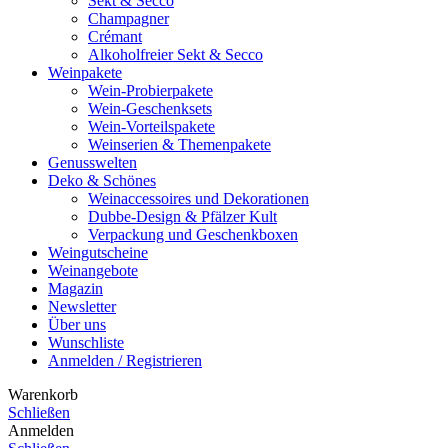
Sekt & Secco
Champagner
Crémant
Alkoholfreier Sekt & Secco
Weinpakete
Wein-Probierpakete
Wein-Geschenksets
Wein-Vorteilspakete
Weinserien & Themenpakete
Genusswelten
Deko & Schönes
Weinaccessoires und Dekorationen
Dubbe-Design & Pfälzer Kult
Verpackung und Geschenkboxen
Weingutscheine
Weinangebote
Magazin
Newsletter
Über uns
Wunschliste
Anmelden / Registrieren
Warenkorb
Schließen
Anmelden