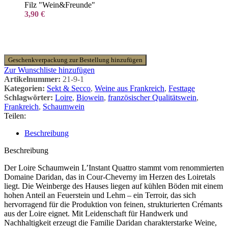
Filz "Wein&Freunde"
3,90
€
Geschenkverpackung zur Bestellung hinzufügen
Zur Wunschliste hinzufügen
Artikelnummer:
21-9-1
Kategorien:
Sekt & Secco
,
Weine aus Frankreich
,
Festtage
Schlagwörter:
Loire
,
Biowein
,
französischer Qualitätswein
,
Frankreich
,
Schaumwein
Teilen:
Beschreibung
Beschreibung
Der Loire Schaumwein L’Instant Quattro stammt vom renommierten
Domaine Daridan, das in Cour-Cheverny im Herzen des Loiretals
liegt. Die Weinberge des Hauses liegen auf kühlen Böden mit einem
hohen Anteil an Feuerstein und Lehm – ein Terroir, das sich
hervorragend für die Produktion von feinen, strukturierten Crémants
aus der Loire eignet. Mit Leidenschaft für Handwerk und
Nachhaltigkeit erzeugt die Familie Daridan charakterstarke Weine,