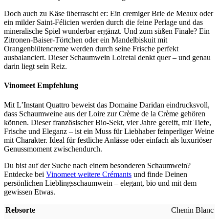
Doch auch zu Käse überrascht er: Ein cremiger Brie de Meaux oder
ein milder Saint-Félicien werden durch die feine Perlage und das
mineralische Spiel wunderbar ergänzt. Und zum süßen Finale? Ein
Zitronen-Baiser-Törtchen oder ein Mandelbiskuit mit
Orangenblütencreme werden durch seine Frische perfekt
ausbalanciert. Dieser Schaumwein Loiretal denkt quer – und genau
darin liegt sein Reiz.
Vinomeet Empfehlung
Mit L’Instant Quattro beweist das Domaine Daridan eindrucksvoll,
dass Schaumweine aus der Loire zur Crème de la Crème gehören
können. Dieser französischer Bio-Sekt, vier Jahre gereift, mit Tiefe,
Frische und Eleganz – ist ein Muss für Liebhaber feinperliger Weine
mit Charakter. Ideal für festliche Anlässe oder einfach als luxuriöser
Genussmoment zwischendurch.
Du bist auf der Suche nach einem besonderen Schaumwein?
Entdecke bei
Vinomeet weitere Crémants
und finde Deinen
persönlichen Lieblingsschaumwein – elegant, bio und mit dem
gewissen Etwas.
Rebsorte
Chenin Blanc