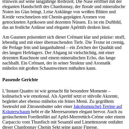
Hinweis auf seine langjährige Reifezeit. Die Nase eröffnet mit der
eleganten Handschrift des Chardonnay, der florale und mineralische
Noten ins Glas bringt. Leise Anklänge von weißen Blüten und
Kreide verschmelzen mit Chenin-geprägten Aromen von
getrockneten Aprikosen und dezenten Nüssen. Es ist ein Duftbild,
das an festliche Anlässe und elegante Apéritifs denken lässt.
Am Gaumen präsentiert sich dieser Crémant klar und präzise: straff,
lebendig und mit einer überraschenden Tiefe. Die Textur ist cremig,
die Perlage fein und langanhaltend – ein Zeichen der Qualität und
des langen Hefelagers. Der Abgang ist vielschichtig, mit einer
dezenten Rauchnote und einem mineralischen Echo, das lange
nachhallt. Ein Crémant, der in seiner Struktur und Aromatik
mühelos mit großen Schaumweinen mithalten kann.
Passende Gerichte
L’Instant Quattro ist wie gemacht für besondere Momente –
kulinarisch wie emotional. Als Aperitif setzt er stilvolle Akzente,
begleitet aber ebenso mühelos ein feines Menü. Zu gegrilltem
Seeteufel mit Zitronenbutter oder einer
Jakobsmuschel-Terrine auf
Kräuterschaum
hebt er die Meeresaromen elegant hervor. Auch zu
geräuchertem Forellenfilet auf Apfel-Meerrettich-Crème oder einem
Carpaccio vom Thunfisch mit Sesamöl und Limettenzeste entfaltet
dieser Chardonnay Chenin Sekt seine ganze Finesse.