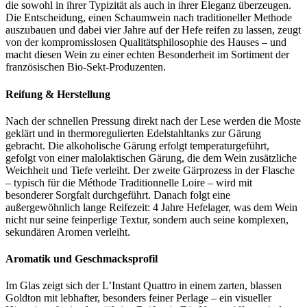
die sowohl in ihrer Typizität als auch in ihrer Eleganz überzeugen.
Die Entscheidung, einen Schaumwein nach traditioneller Methode
auszubauen und dabei vier Jahre auf der Hefe reifen zu lassen, zeugt
von der kompromisslosen Qualitätsphilosophie des Hauses – und
macht diesen Wein zu einer echten Besonderheit im Sortiment der
französischen Bio-Sekt-Produzenten.
Reifung & Herstellung
Nach der schnellen Pressung direkt nach der Lese werden die Moste
geklärt und in thermoregulierten Edelstahltanks zur Gärung
gebracht. Die alkoholische Gärung erfolgt temperaturgeführt,
gefolgt von einer malolaktischen Gärung, die dem Wein zusätzliche
Weichheit und Tiefe verleiht. Der zweite Gärprozess in der Flasche
– typisch für die Méthode Traditionnelle Loire – wird mit
besonderer Sorgfalt durchgeführt. Danach folgt eine
außergewöhnlich lange Reifezeit: 4 Jahre Hefelager, was dem Wein
nicht nur seine feinperlige Textur, sondern auch seine komplexen,
sekundären Aromen verleiht.
Aromatik und Geschmacksprofil
Im Glas zeigt sich der L’Instant Quattro in einem zarten, blassen
Goldton mit lebhafter, besonders feiner Perlage – ein visueller