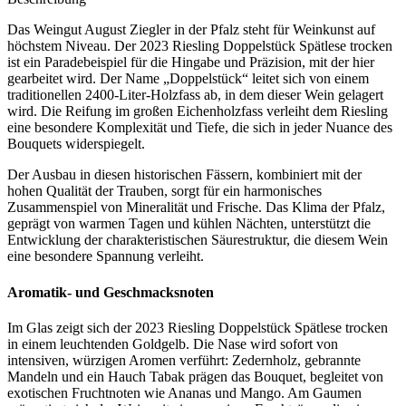
Das Weingut August Ziegler in der Pfalz steht für Weinkunst auf
höchstem Niveau. Der 2023 Riesling Doppelstück Spätlese trocken
ist ein Paradebeispiel für die Hingabe und Präzision, mit der hier
gearbeitet wird. Der Name „Doppelstück“ leitet sich von einem
traditionellen 2400-Liter-Holzfass ab, in dem dieser Wein gelagert
wird. Die Reifung im großen Eichenholzfass verleiht dem Riesling
eine besondere Komplexität und Tiefe, die sich in jeder Nuance des
Bouquets widerspiegelt.
Der Ausbau in diesen historischen Fässern, kombiniert mit der
hohen Qualität der Trauben, sorgt für ein harmonisches
Zusammenspiel von Mineralität und Frische. Das Klima der Pfalz,
geprägt von warmen Tagen und kühlen Nächten, unterstützt die
Entwicklung der charakteristischen Säurestruktur, die diesem Wein
eine besondere Spannung verleiht.
Aromatik- und Geschmacksnoten
Im Glas zeigt sich der 2023 Riesling Doppelstück Spätlese trocken
in einem leuchtenden Goldgelb. Die Nase wird sofort von
intensiven, würzigen Aromen verführt: Zedernholz, gebrannte
Mandeln und ein Hauch Tabak prägen das Bouquet, begleitet von
exotischen Fruchtnoten wie Ananas und Mango. Am Gaumen