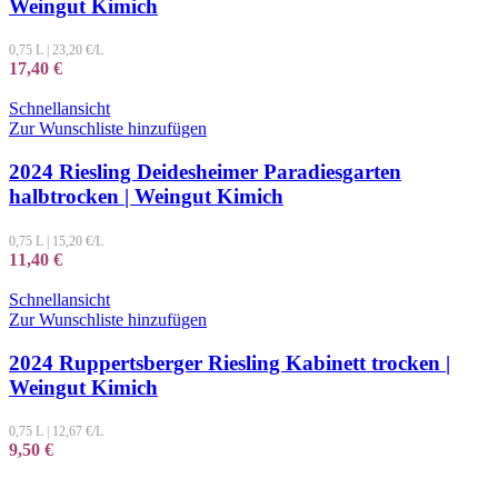
Weingut Kimich
0,75 L
|
23,20
€/L
17,40
€
Schnellansicht
Zur Wunschliste hinzufügen
2024 Riesling Deidesheimer Paradiesgarten
halbtrocken | Weingut Kimich
0,75 L
|
15,20
€/L
11,40
€
Schnellansicht
Zur Wunschliste hinzufügen
2024 Ruppertsberger Riesling Kabinett trocken |
Weingut Kimich
0,75 L
|
12,67
€/L
9,50
€