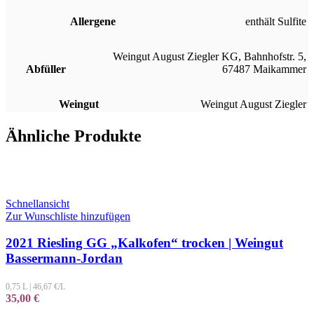
Allergene
enthält Sulfite
Weingut August Ziegler KG, Bahnhofstr. 5,
Abfüller
67487 Maikammer
Weingut
Weingut August Ziegler
Ähnliche Produkte
Schnellansicht
Zur Wunschliste hinzufügen
2021 Riesling GG „Kalkofen“ trocken | Weingut
Bassermann-Jordan
0,75 L
|
46,67
€/L
35,00
€