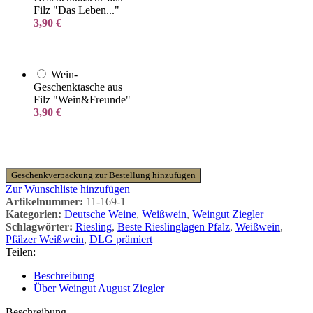
Filz "Das Leben..."
3,90
€
Wein-
Geschenktasche aus
Filz "Wein&Freunde"
3,90
€
Geschenkverpackung zur Bestellung hinzufügen
Zur Wunschliste hinzufügen
Artikelnummer:
11-169-1
Kategorien:
Deutsche Weine
,
Weißwein
,
Weingut Ziegler
Schlagwörter:
Riesling
,
Beste Rieslinglagen Pfalz
,
Weißwein
,
Pfälzer Weißwein
,
DLG prämiert
Teilen:
Beschreibung
Über Weingut August Ziegler
Beschreibung