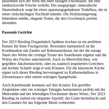
präsentiert sich der Wein mit einer rassigen Fruchtsäure, die eine
eindrucksvolle Frische verleiht. Der ausgeprägte, mineralische
Säureeindruck sorgt für einen spannungsgeladenen Trinkfluss, der in
einen vielschichtigen Nachhall mündet. Die Holzfasslagerung
hinterlässt subtile, elegante Noten, die den Geschmack perfekt
abrunden.
Passende Gerichte
Der 2023 Riesling Doppelstück Spätlese trocken ist ein perfekter
Partner für feine Fischgerichte. Besonders harmonisch ist die
Kombination mit Zander auf Rahmsauerkraut, bei der die rassige
Säure des Weins die cremige Textur des Sauerkrauts ergänzt und die
Würze des Fisches unterstreicht. Auch zu Meeresfrüchten, wie
gegrillten Jakobsmuscheln, oder zu asiatisch inspirierten Gerichten
mit leichter Schärfe zeigt er sein Können. Für die klassische Küche
eignet sich dieser Riesling hervorragend zu Kalbsmedaillons in
Zitronensauce oder einem würzigen Spargelsalat.
Auch Käsefreunde kommen auf ihre Kosten: Ein gereifter
Ziegenkäse oder ein würziger Taleggio harmonieren perfekt mit der
Mineralität und der lebendigen Fruchtsäure dieses Weins. Der 2023
Riesling ist zudem ein eleganter Aperitif, der Gäste beeindruckt und
den Gaumen für das folgende Menü vorbereitet.