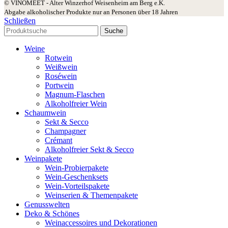
© VINOMEET - Alter Winzerhof Weisenheim am Berg e.K.
Abgabe alkoholischer Produkte nur an Personen über 18 Jahren
Schließen
Suche
Weine
Rotwein
Weißwein
Roséwein
Portwein
Magnum-Flaschen
Alkoholfreier Wein
Schaumwein
Sekt & Secco
Champagner
Crémant
Alkoholfreier Sekt & Secco
Weinpakete
Wein-Probierpakete
Wein-Geschenksets
Wein-Vorteilspakete
Weinserien & Themenpakete
Genusswelten
Deko & Schönes
Weinaccessoires und Dekorationen