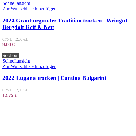
Schnellansicht
Zur Wunschliste hinzufügen
2024 Grauburgunder Tradition trocken | Weingut
Bergdolt-Reif & Nett
0,75 L
|
12,00
€/L
9,00
€
Sold out
Schnellansicht
Zur Wunschliste hinzufügen
2022 Lugana trocken | Cantina Bulgarini
0,75 L
|
17,00
€/L
12,75
€