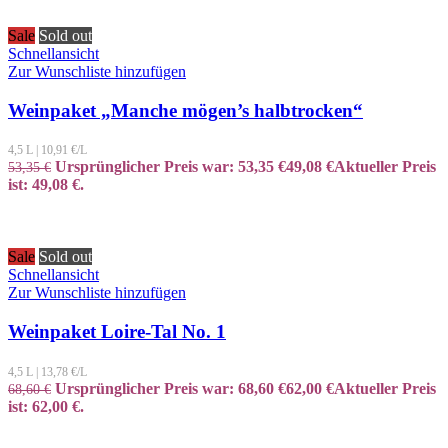
Sale
Sold out
Schnellansicht
Zur Wunschliste hinzufügen
Weinpaket „Manche mögen’s halbtrocken“
4,5 L
|
10,91
€/L
Ursprünglicher Preis war: 53,35 €
49,08
€
Aktueller Preis
53,35
€
ist: 49,08 €.
Sale
Sold out
Schnellansicht
Zur Wunschliste hinzufügen
Weinpaket Loire-Tal No. 1
4,5 L
|
13,78
€/L
Ursprünglicher Preis war: 68,60 €
62,00
€
Aktueller Preis
68,60
€
ist: 62,00 €.