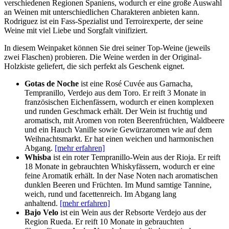
verschiedenen Regionen Spaniens, wodurch er eine große Auswahl
an Weinen mit unterschiedlichen Charakteren anbieten kann.
Rodriguez ist ein Fass-Spezialist und Terroirexperte, der seine
Weine mit viel Liebe und Sorgfalt vinifiziert.
In diesem Weinpaket können Sie drei seiner Top-Weine (jeweils
zwei Flaschen) probieren. Die Weine werden in der Original-
Holzkiste geliefert, die sich perfekt als Geschenk eignet.
Gotas de Noche
ist eine Rosé Cuvée aus Garnacha,
Tempranillo, Verdejo aus dem Toro. Er reift 3 Monate in
französischen Eichenfässern, wodurch er einen komplexen
und runden Geschmack erhält. Der Wein ist fruchtig und
aromatisch, mit Aromen von roten Beerenfrüchten, Waldbeere
und ein Hauch Vanille sowie Gewürzaromen wie auf dem
Weihnachtsmarkt. Er hat einen weichen und harmonischen
Abgang.
[mehr erfahren]
Whisba
ist ein roter Tempranillo-Wein aus der Rioja. Er reift
18 Monate in gebrauchten Whiskyfässern, wodurch er eine
feine Aromatik erhält. In der Nase Noten nach aromatischen
dunklen Beeren und Früchten. Im Mund samtige Tannine,
weich, rund und facettenreich. Im Abgang lang
anhaltend.
[mehr erfahren]
Bajo Velo
ist ein Wein aus der Rebsorte Verdejo aus der
Region Rueda. Er reift 10 Monate in gebrauchten