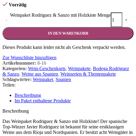
Vorrätig
Weinpaket Rodriguez & Sanzo mit Holzkiste Menge
-
+
IN DEN WARENKORB
Dieses Produkt kann leider nicht als Geschenk verpackt werden.
Zur Wunschliste hinzufügen
Artikelnummer:
8-16
Kategorien:
Wein-Geschenksets
,
Weinpakete
,
Bodega Rodriguez
& Sanzo
,
Weine aus Spanien
,
Weinserien & Themenpakete
Schlagwörter:
Weinpaket
,
Spanien
Teilen:
Beschreibung
Im Paket enthaltene Produkte
Beschreibung
Das Weinpaket Rodriguez & Sanzo mit Holzkiste! Der spanische
Top-Winzer Javier Rodriguez ist bekannt für seine erstklassigen
Weine aus dem Rioja und Nordspanien. Er besitzt acht Weingüter in