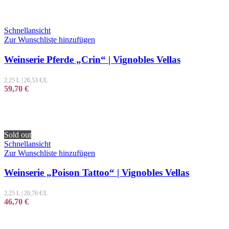
Schnellansicht
Zur Wunschliste hinzufügen
Weinserie Pferde „Crin“ | Vignobles Vellas
2,25 L
|
26,53
€/L
59,70
€
Sold out
Schnellansicht
Zur Wunschliste hinzufügen
Weinserie „Poison Tattoo“ | Vignobles Vellas
2,25 L
|
20,76
€/L
46,70
€