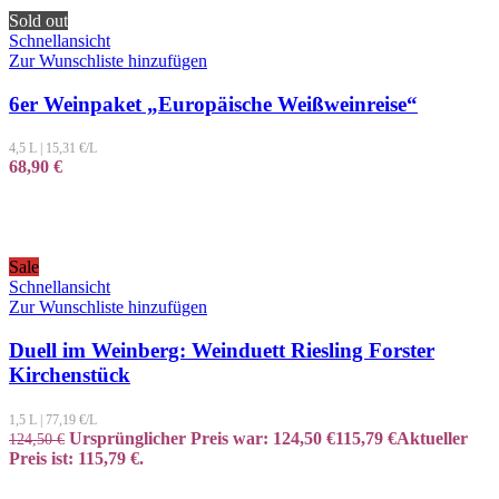
Sold out
Schnellansicht
Zur Wunschliste hinzufügen
6er Weinpaket „Europäische Weißweinreise“
4,5 L
|
15,31
€/L
68,90
€
Sale
Schnellansicht
Zur Wunschliste hinzufügen
Duell im Weinberg: Weinduett Riesling Forster
Kirchenstück
1,5 L
|
77,19
€/L
Ursprünglicher Preis war: 124,50 €
115,79
€
Aktueller
124,50
€
Preis ist: 115,79 €.