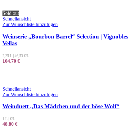
Sold out
Schnellansicht
Zur Wunschliste hinzufügen
Weinserie „Bourbon Barrel“ Selection | Vignobles
Vellas
2,25 L
|
46,53
€/L
104,70
€
Schnellansicht
Zur Wunschliste hinzufügen
Weinduett „Das Mädchen und der böse Wolf“
1 L
|
€/L
48,80
€