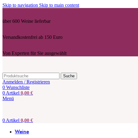
Skip to navigation
Skip to main content
über 600 Weine lieferbar
Versandkostenfrei ab 150 Euro
Von Experten für Sie ausgewählt
Suche
Anmelden / Registrieren
0
Wunschliste
0
Artikel
0,00
€
Menü
0
Artikel
0,00
€
Weine