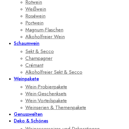
Rotwein
Weißwein
Roséwein
Portwein
Magnum-Flaschen
Alkoholfreier Wein
Schaumwein
Sekt & Secco
Champagner
Crémant
Alkoholfreier Sekt & Secco
Weinpakete
Wein-Probierpakete
Wein-Geschenksets
Wein-Vorteilspakete
Weinserien & Themenpakete
Genusswelten
Deko & Schönes
Weinaccessoires und Dekorationen