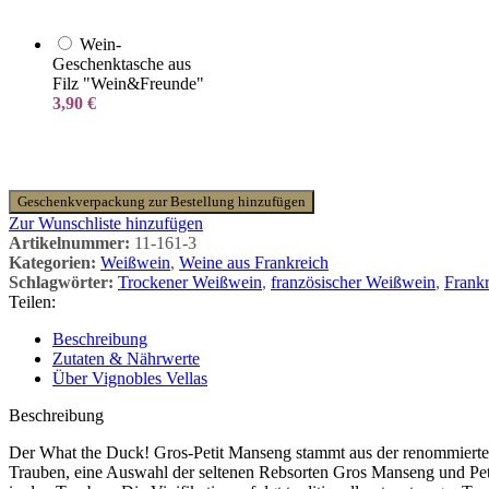
Wein-
Geschenktasche aus
Filz "Wein&Freunde"
3,90
€
Geschenkverpackung zur Bestellung hinzufügen
Zur Wunschliste hinzufügen
Artikelnummer:
11-161-3
Kategorien:
Weißwein
,
Weine aus Frankreich
Schlagwörter:
Trockener Weißwein
,
französischer Weißwein
,
Frankr
Teilen:
Beschreibung
Zutaten & Nährwerte
Über Vignobles Vellas
Beschreibung
Der What the Duck! Gros-Petit Manseng stammt aus der renommierten
Trauben, eine Auswahl der seltenen Rebsorten Gros Manseng und Petit