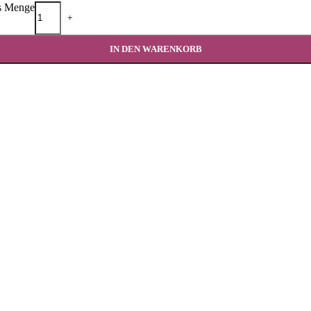
as Menge
+
IN DEN WARENKORB