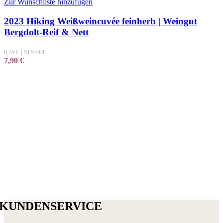
Zur Wunschliste hinzufügen
2023 Hiking Weißweincuvée feinherb | Weingut
Bergdolt-Reif & Nett
0,75 L
|
10,53
€/L
7,90
€
KUNDENSERVICE