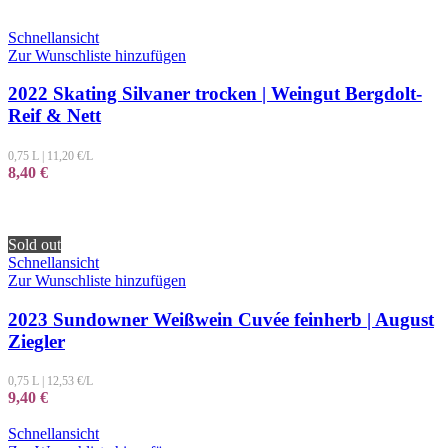
Schnellansicht
Zur Wunschliste hinzufügen
2022 Skating Silvaner trocken | Weingut Bergdolt-
Reif & Nett
0,75 L
|
11,20
€/L
8,40
€
Sold out
Schnellansicht
Zur Wunschliste hinzufügen
2023 Sundowner Weißwein Cuvée feinherb | August
Ziegler
0,75 L
|
12,53
€/L
9,40
€
Schnellansicht