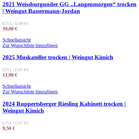
2021 Weissburgunder GG „Langenmorgen“ trocken
| Weingut Bassermann-Jordan
0,75 L
|
52,00
€/L
39,00
€
Schnellansicht
Zur Wunschliste hinzufügen
2025 Muskateller trocken | Weingut Kimich
0,75 L
|
15,87
€/L
11,90
€
Schnellansicht
Zur Wunschliste hinzufügen
2024 Ruppertsberger Riesling Kabinett trocken |
Weingut Kimich
0,75 L
|
12,67
€/L
9,50
€