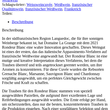
Weißwein
Schlagwörter:
Weissweincuvée
,
Weißwein
,
französischer
Qualitätswein
,
französischer Weißwein
,
Frankreich
Teilen:
Beschreibung
Beschreibung
In der südfranzösischen Region Languedoc, die für ihre sonnigen
Weinberge bekannt ist, hat Domaine La Grange mit dem 2021
Rondeur Blanc eine wahre Innovation geschaffen. Dieses Weingut
ist eines der ersten, das das italienische Appassimento-Verfahren auf
französische Weißweine angewandt hat. Der Rondeur Blanc ist eine
mutige und kreative Interpretation dieses Verfahrens, bei dem die
Trauben überreif und teils angetrocknet geerntet werden, um ihre
Aromen zu konzentrieren. Für diese Cuvée wurden die Rebsorten
Grenache Blanc, Marsanne, Sauvignon Blanc und Chardonnay
sorgfältig ausgewählt, um ein perfektes Gleichgewicht zwischen
Frische und Kraft zu schaffen.
Die Trauben für den Rondeur Blanc stammen von speziell
ausgewählten Parzellen, die aufgrund ihrer exzellenten Lage und
Reifebedingungen ausgewählt wurden. Die Ernte erfolgt per Hand,
um sicherzustellen, dass nur die besten, konzentriertesten Trauben in
die Produktion eingehen. Nach einer sorgfältigen Selektion und dem