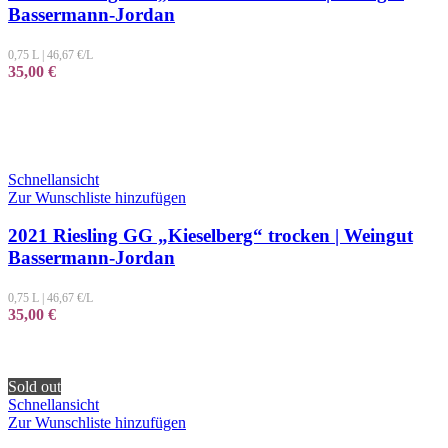
Bassermann-Jordan
0,75 L
|
46,67
€/L
35,00
€
Schnellansicht
Zur Wunschliste hinzufügen
2021 Riesling GG „Kieselberg“ trocken | Weingut
Bassermann-Jordan
0,75 L
|
46,67
€/L
35,00
€
Sold out
Schnellansicht
Zur Wunschliste hinzufügen