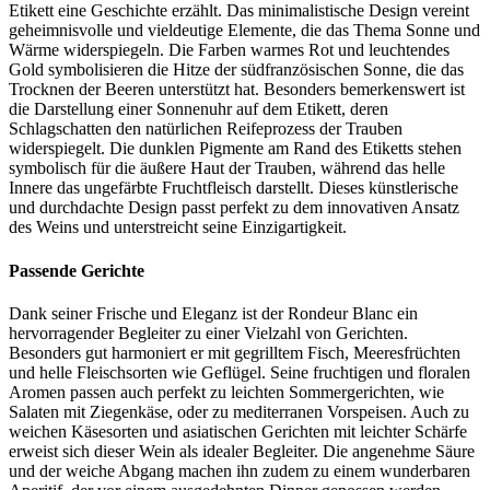
Etikett eine Geschichte erzählt. Das minimalistische Design vereint
geheimnisvolle und vieldeutige Elemente, die das Thema Sonne und
Wärme widerspiegeln. Die Farben warmes Rot und leuchtendes
Gold symbolisieren die Hitze der südfranzösischen Sonne, die das
Trocknen der Beeren unterstützt hat. Besonders bemerkenswert ist
die Darstellung einer Sonnenuhr auf dem Etikett, deren
Schlagschatten den natürlichen Reifeprozess der Trauben
widerspiegelt. Die dunklen Pigmente am Rand des Etiketts stehen
symbolisch für die äußere Haut der Trauben, während das helle
Innere das ungefärbte Fruchtfleisch darstellt. Dieses künstlerische
und durchdachte Design passt perfekt zu dem innovativen Ansatz
des Weins und unterstreicht seine Einzigartigkeit.
Passende Gerichte
Dank seiner Frische und Eleganz ist der Rondeur Blanc ein
hervorragender Begleiter zu einer Vielzahl von Gerichten.
Besonders gut harmoniert er mit gegrilltem Fisch, Meeresfrüchten
und helle Fleischsorten wie Geflügel. Seine fruchtigen und floralen
Aromen passen auch perfekt zu leichten Sommergerichten, wie
Salaten mit Ziegenkäse, oder zu mediterranen Vorspeisen. Auch zu
weichen Käsesorten und asiatischen Gerichten mit leichter Schärfe
erweist sich dieser Wein als idealer Begleiter. Die angenehme Säure
und der weiche Abgang machen ihn zudem zu einem wunderbaren