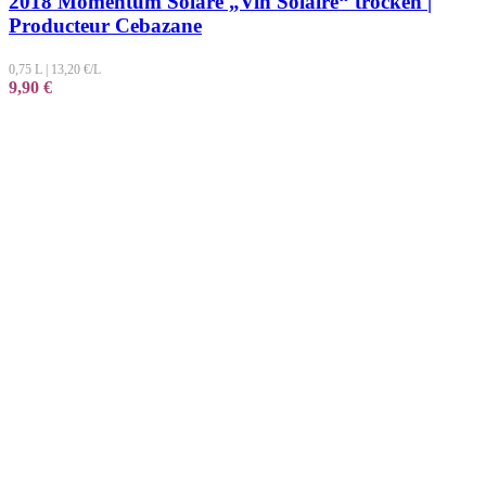
2018 Momentum Solare „Vin Solaire“ trocken |
Producteur Cebazane
0,75 L
|
13,20
€/L
9,90
€