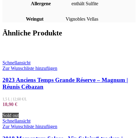
Allergene
enthält Sulfite
Weingut
Vignobles Vellas
Ähnliche Produkte
Schnellansicht
Zur Wunschliste hinzufügen
2023 Anciens Temps Grande Réserve – Magnum |
Réunis Cébazan
1,5 L
|
12,60
€/L
18,90
€
Sold out
Schnellansicht
Zur Wunschliste hinzufügen