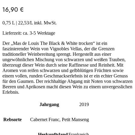
16,90
€
0,75 L
|
22,53
/L inkl. MwSt.
Lieferzeit:
ca. 3-5 Werktage
Der „Mas de Louis The Black & White trocken“ ist ein
faszinierender Wein von Vignobles Vellas, der die Grenzen
traditioneller Weinbereitung sprengt. Hergestellt aus einer
ungewöhnlichen Mischung von schwarzen und weißen Trauben,
überzeugt dieser Wein durch seine Raffinesse und Reinheit. Mit
Aromen von reifen schwarzen und gelbblütigen Früchten sowie
einem vollen, runden Geschmackserlebnis ist er ein echter Genuss
für den Gaumen. Der reichhaltige Abgang mit Noten von schwarzen
Beeren und Aprikosen macht diesen Wein zu einem unvergesslichen
Erlebnis.
Jahrgang
2019
Rebsorte
Cabernet Franc
,
Petit Manseng
Herkunftsland
Frankreich