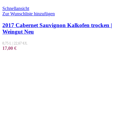
Schnellansicht
Zur Wunschliste hinzufügen
2017 Cabernet Sauvignon Kalkofen trocken |
Weingut Neu
0,75 L
|
22,67
€/L
17,00
€