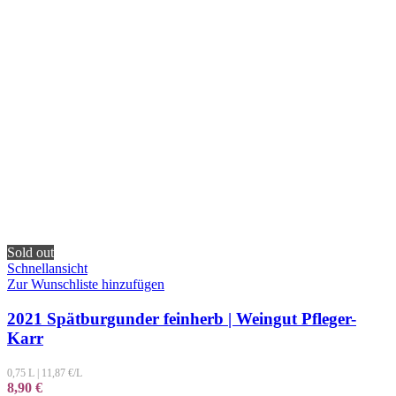
Sold out
Schnellansicht
Zur Wunschliste hinzufügen
2021 Spätburgunder feinherb | Weingut Pfleger-
Karr
0,75 L
|
11,87
€/L
8,90
€