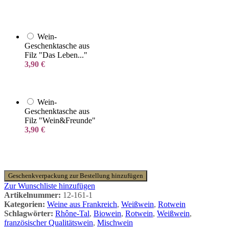
Wein-
Geschenktasche aus
Filz "Das Leben..."
3,90
€
Wein-
Geschenktasche aus
Filz "Wein&Freunde"
3,90
€
Geschenkverpackung zur Bestellung hinzufügen
Zur Wunschliste hinzufügen
Artikelnummer:
12-161-1
Kategorien:
Weine aus Frankreich
,
Weißwein
,
Rotwein
Schlagwörter:
Rhône-Tal
,
Biowein
,
Rotwein
,
Weißwein
,
französischer Qualitätswein
,
Mischwein