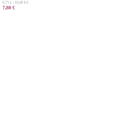
0,75 L
|
10,40
€/L
7,80
€