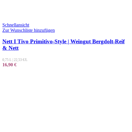
Schnellansicht
Zur Wunschliste hinzufügen
Nett I Tivo Primitivo-Style | Weingut Bergdolt-Reif
& Nett
0,75 L
|
22,53
€/L
16,90
€