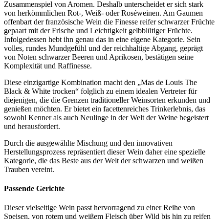
Zusammenspiel von Aromen. Deshalb unterscheidet er sich stark
von herkömmlichen Rot-, Weiß- oder Roséweinen. Am Gaumen
offenbart der französische Wein die Finesse reifer schwarzer Früchte
gepaart mit der Frische und Leichtigkeit gelbblütiger Früchte.
Infolgedessen hebt ihn genau das in eine eigene Kategorie. Sein
volles, rundes Mundgefühl und der reichhaltige Abgang, geprägt
von Noten schwarzer Beeren und Aprikosen, bestätigen seine
Komplexität und Raffinesse.
Diese einzigartige Kombination macht den „Mas de Louis The
Black & White trocken“ folglich zu einem idealen Vertreter für
diejenigen, die die Grenzen traditioneller Weinsorten erkunden und
genießen möchten. Er bietet ein facettenreiches Trinkerlebnis, das
sowohl Kenner als auch Neulinge in der Welt der Weine begeistert
und herausfordert.
Durch die ausgewählte Mischung und den innovativen
Herstellungsprozess repräsentiert dieser Wein daher eine spezielle
Kategorie, die das Beste aus der Welt der schwarzen und weißen
Trauben vereint.
Passende Gerichte
Dieser vielseitige Wein passt hervorragend zu einer Reihe von
Speisen, von rotem und weißem Fleisch über Wild bis hin zu reifen