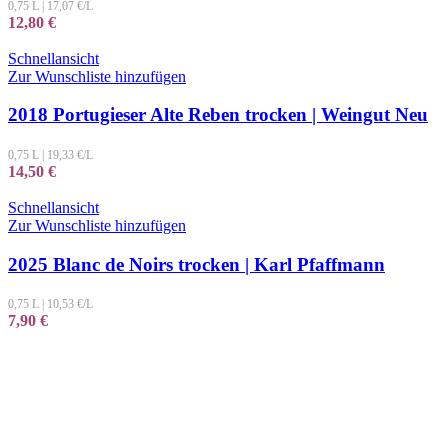
0,75 L
|
17,07
€/L
12,80
€
Schnellansicht
Zur Wunschliste hinzufügen
2018 Portugieser Alte Reben trocken | Weingut Neu
0,75 L
|
19,33
€/L
14,50
€
Schnellansicht
Zur Wunschliste hinzufügen
2025 Blanc de Noirs trocken | Karl Pfaffmann
0,75 L
|
10,53
€/L
7,90
€