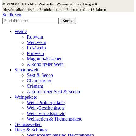
© VINOMEET - Alter Winzerhof Weisenheim am Berg e.K.
Abgabe alkoholischer Produkte nur an Personen über 18 Jahren
Schließen
Suche
Weine
Rotwein
Weißwein
Roséwein
Portwein
Magnum-Flaschen
Alkoholfreier Wein
Schaumwein
Sekt & Secco
Champagner
Crémant
Alkoholfreier Sekt & Secco
Weinpakete
Wein-Probierpakete
Wein-Geschenksets
Wein-Vorteilspakete
Weinserien & Themenpakete
Genusswelten
Deko & Schönes
Weinaccessoires und Dekorationen