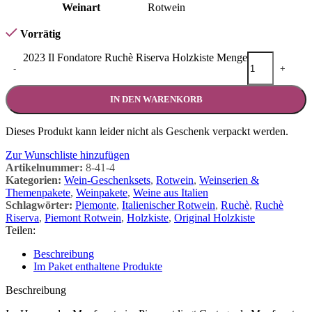
Weinart
Rotwein
Vorrätig
2023 Il Fondatore Ruchè Riserva Holzkiste Menge
-
+
IN DEN WARENKORB
Dieses Produkt kann leider nicht als Geschenk verpackt werden.
Zur Wunschliste hinzufügen
Artikelnummer:
8-41-4
Kategorien:
Wein-Geschenksets
,
Rotwein
,
Weinserien &
Themenpakete
,
Weinpakete
,
Weine aus Italien
Schlagwörter:
Piemonte
,
Italienischer Rotwein
,
Ruchè
,
Ruchè
Riserva
,
Piemont Rotwein
,
Holzkiste
,
Original Holzkiste
Teilen:
Beschreibung
Im Paket enthaltene Produkte
Beschreibung