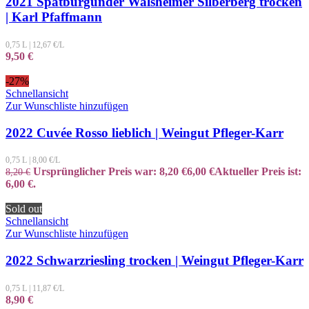
2021 Spätburgunder Walsheimer Silberberg trocken
| Karl Pfaffmann
0,75 L
|
12,67
€/L
9,50
€
-27%
Schnellansicht
Zur Wunschliste hinzufügen
2022 Cuvée Rosso lieblich | Weingut Pfleger-Karr
0,75 L
|
8,00
€/L
Ursprünglicher Preis war: 8,20 €
6,00
€
Aktueller Preis ist:
8,20
€
6,00 €.
Sold out
Schnellansicht
Zur Wunschliste hinzufügen
2022 Schwarzriesling trocken | Weingut Pfleger-Karr
0,75 L
|
11,87
€/L
8,90
€