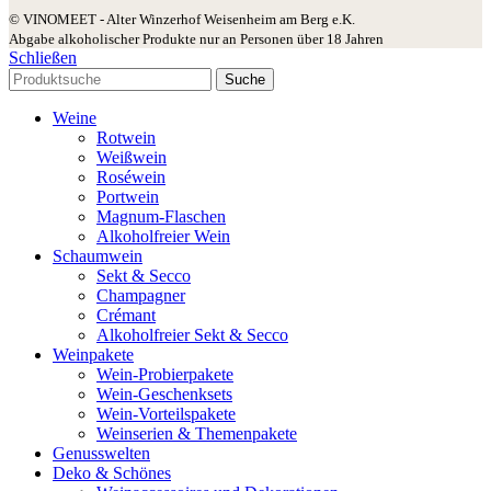
© VINOMEET - Alter Winzerhof Weisenheim am Berg e.K.
Abgabe alkoholischer Produkte nur an Personen über 18 Jahren
Schließen
Suche
Weine
Rotwein
Weißwein
Roséwein
Portwein
Magnum-Flaschen
Alkoholfreier Wein
Schaumwein
Sekt & Secco
Champagner
Crémant
Alkoholfreier Sekt & Secco
Weinpakete
Wein-Probierpakete
Wein-Geschenksets
Wein-Vorteilspakete
Weinserien & Themenpakete
Genusswelten
Deko & Schönes