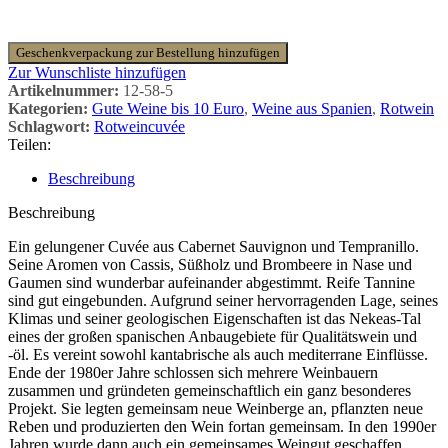
Geschenkverpackung zur Bestellung hinzufügen
Zur Wunschliste hinzufügen
Artikelnummer:
12-58-5
Kategorien:
Gute Weine bis 10 Euro
,
Weine aus Spanien
,
Rotwein
Schlagwort:
Rotweincuvée
Teilen:
Beschreibung
Beschreibung
Ein gelungener Cuvée aus Cabernet Sauvignon und Tempranillo.
Seine Aromen von Cassis, Süßholz und Brombeere in Nase und
Gaumen sind wunderbar aufeinander abgestimmt. Reife Tannine
sind gut eingebunden. Aufgrund seiner hervorragenden Lage, seines
Klimas und seiner geologischen Eigenschaften ist das Nekeas-Tal
eines der großen spanischen Anbaugebiete für Qualitätswein und
-öl. Es vereint sowohl kantabrische als auch mediterrane Einflüsse.
Ende der 1980er Jahre schlossen sich mehrere Weinbauern
zusammen und gründeten gemeinschaftlich ein ganz besonderes
Projekt. Sie legten gemeinsam neue Weinberge an, pflanzten neue
Reben und produzierten den Wein fortan gemeinsam. In den 1990er
Jahren wurde dann auch ein gemeinsames Weingut geschaffen.