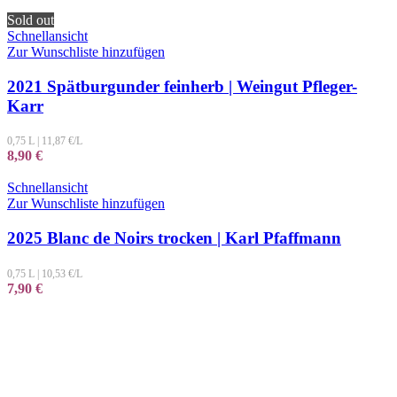
Sold out
Schnellansicht
Zur Wunschliste hinzufügen
2021 Spätburgunder feinherb | Weingut Pfleger-
Karr
0,75 L
|
11,87
€/L
8,90
€
Schnellansicht
Zur Wunschliste hinzufügen
2025 Blanc de Noirs trocken | Karl Pfaffmann
0,75 L
|
10,53
€/L
7,90
€