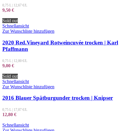
0,75 L
|
12,67
€/L
9,50
€
Sold out
Schnellansicht
Zur Wunschliste hinzufügen
2020 Red.Vineyard Rotweincuvée trocken | Karl
Pfaffmann
0,75 L
|
12,00
€/L
9,00
€
Sold out
Schnellansicht
Zur Wunschliste hinzufügen
2016 Blauer Spätburgunder trocken | Knipser
0,75 L
|
17,07
€/L
12,80
€
Schnellansicht
Zur Wunschliste hinzufügen