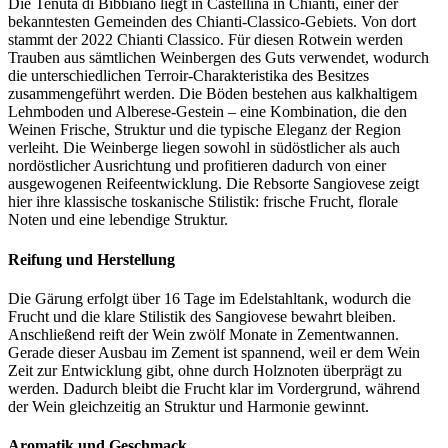
Die Tenuta di Bibbiano liegt in Castellina in Chianti, einer der
bekanntesten Gemeinden des Chianti-Classico-Gebiets. Von dort
stammt der 2022 Chianti Classico. Für diesen Rotwein werden
Trauben aus sämtlichen Weinbergen des Guts verwendet, wodurch
die unterschiedlichen Terroir-Charakteristika des Besitzes
zusammengeführt werden. Die Böden bestehen aus kalkhaltigem
Lehmboden und Alberese-Gestein – eine Kombination, die den
Weinen Frische, Struktur und die typische Eleganz der Region
verleiht. Die Weinberge liegen sowohl in südöstlicher als auch
nordöstlicher Ausrichtung und profitieren dadurch von einer
ausgewogenen Reifeentwicklung. Die Rebsorte Sangiovese zeigt
hier ihre klassische toskanische Stilistik: frische Frucht, florale
Noten und eine lebendige Struktur.
Reifung und Herstellung
Die Gärung erfolgt über 16 Tage im Edelstahltank, wodurch die
Frucht und die klare Stilistik des Sangiovese bewahrt bleiben.
Anschließend reift der Wein zwölf Monate in Zementwannen.
Gerade dieser Ausbau im Zement ist spannend, weil er dem Wein
Zeit zur Entwicklung gibt, ohne durch Holznoten überprägt zu
werden. Dadurch bleibt die Frucht klar im Vordergrund, während
der Wein gleichzeitig an Struktur und Harmonie gewinnt.
Aromatik und Geschmack