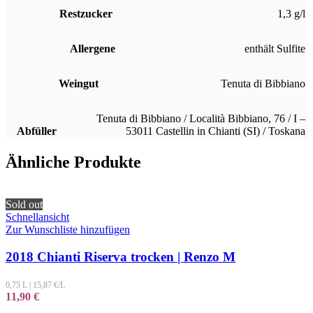
Restzucker
1,3 g/l
Allergene
enthält Sulfite
Weingut
Tenuta di Bibbiano
Tenuta di Bibbiano / Località Bibbiano, 76 / I –
Abfüller
53011 Castellin in Chianti (SI) / Toskana
Ähnliche Produkte
Sold out
Schnellansicht
Zur Wunschliste hinzufügen
2018 Chianti Riserva trocken | Renzo M
0,75 L
|
15,87
€/L
11,90
€