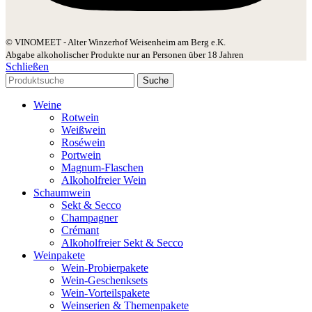
© VINOMEET - Alter Winzerhof Weisenheim am Berg e.K.
Abgabe alkoholischer Produkte nur an Personen über 18 Jahren
Schließen
Suche
Weine
Rotwein
Weißwein
Roséwein
Portwein
Magnum-Flaschen
Alkoholfreier Wein
Schaumwein
Sekt & Secco
Champagner
Crémant
Alkoholfreier Sekt & Secco
Weinpakete
Wein-Probierpakete
Wein-Geschenksets
Wein-Vorteilspakete
Weinserien & Themenpakete