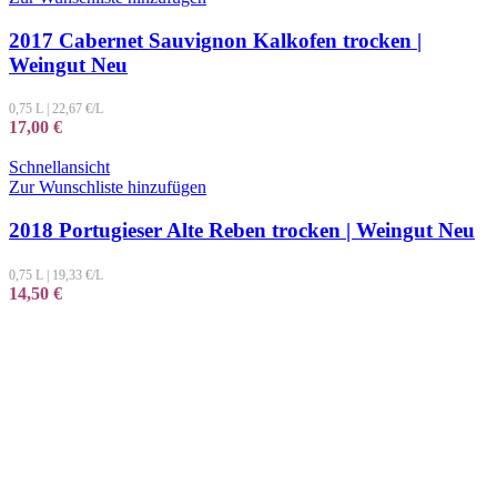
2017 Cabernet Sauvignon Kalkofen trocken |
Weingut Neu
0,75 L
|
22,67
€/L
17,00
€
Schnellansicht
Zur Wunschliste hinzufügen
2018 Portugieser Alte Reben trocken | Weingut Neu
0,75 L
|
19,33
€/L
14,50
€