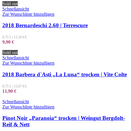
Sold out
Schnellansicht
Zur Wunschliste hinzufügen
2018 Bernardeschi 2.60 | Terrescure
0,75 L
|
13,20
€/L
9,90
€
Sold out
Schnellansicht
Zur Wunschliste hinzufügen
2018 Barbera d`Asti „La Luna“ trocken | Vite Colte
0,75 L
|
15,87
€/L
11,90
€
Schnellansicht
Zur Wunschliste hinzufügen
Pinot Noir „Paranoia“ trocken | Weingut Bergdolt-
Reif & Nett