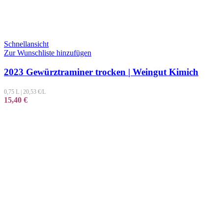
Schnellansicht
Zur Wunschliste hinzufügen
2023 Gewürztraminer trocken | Weingut Kimich
0,75 L
|
20,53
€/L
15,40
€