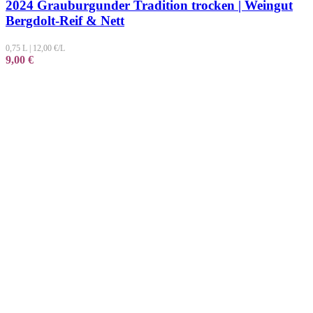
2024 Grauburgunder Tradition trocken | Weingut
Bergdolt-Reif & Nett
0,75 L
|
12,00
€/L
9,00
€