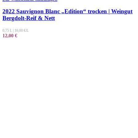
2022 Sauvignon Blanc „Edition“ trocken | Weingut
Bergdolt-Reif & Nett
0,75 L
|
16,00
€/L
12,00
€