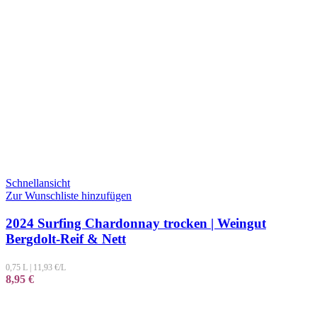
Schnellansicht
Zur Wunschliste hinzufügen
2024 Surfing Chardonnay trocken | Weingut
Bergdolt-Reif & Nett
0,75 L
|
11,93
€/L
8,95
€