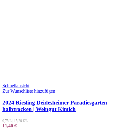
Schnellansicht
Zur Wunschliste hinzufügen
2024 Riesling Deidesheimer Paradiesgarten
halbtrocken | Weingut Kimich
0,75 L
|
15,20
€/L
11,40
€