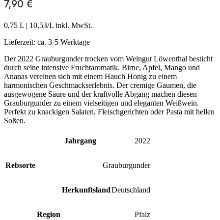
7,90
€
0,75 L
|
10,53
/L inkl. MwSt.
Lieferzeit:
ca. 3-5 Werktage
Der 2022 Grauburgunder trocken vom Weingut Löwenthal besticht
durch seine intensive Fruchtaromatik. Birne, Apfel, Mango und
Ananas vereinen sich mit einem Hauch Honig zu einem
harmonischen Geschmackserlebnis. Der cremige Gaumen, die
ausgewogene Säure und der kraftvolle Abgang machen diesen
Grauburgunder zu einem vielseitigen und eleganten Weißwein.
Perfekt zu knackigen Salaten, Fleischgerichten oder Pasta mit hellen
Soßen.
Jahrgang
2022
Rebsorte
Grauburgunder
Herkunftsland
Deutschland
Region
Pfalz