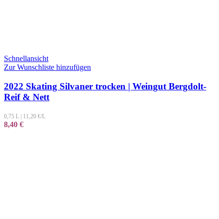
Schnellansicht
Zur Wunschliste hinzufügen
2022 Skating Silvaner trocken | Weingut Bergdolt-
Reif & Nett
0,75 L
|
11,20
€/L
8,40
€