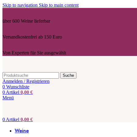
Skip to navigation
Skip to main content
über 600 Weine lieferbar
Versandkostenfrei ab 150 Euro
Von Experten für Sie ausgewählt
Suche
Anmelden / Registrieren
0
Wunschliste
0
Artikel
0,00
€
Menü
0
Artikel
0,00
€
Weine