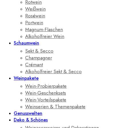
Rotwein
Weißwein
Roséwein
Portwein
Magnum-Flaschen
Alkoholfreier Wein
Schaumwein
Sekt & Secco
Champagner
Crémant
Alkoholfreier Sekt & Secco
Weinpakete
Wein-Probierpakete
Wein-Geschenksets
Wein-Vorteilspakete
Weinserien & Themenpakete
Genusswelten
Deko & Schönes
Weinaccessoires und Dekorationen