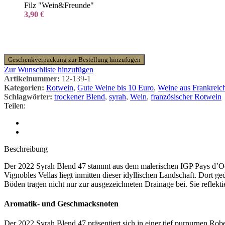
Filz "Wein&Freunde"
3,90
€
Geschenkverpackung zur Bestellung hinzufügen
Zur Wunschliste hinzufügen
Artikelnummer:
12-139-1
Kategorien:
Rotwein
,
Gute Weine bis 10 Euro
,
Weine aus Frankreic
Schlagwörter:
trockener Blend
,
syrah
,
Wein
,
französischer Rotwein
Teilen:
Beschreibung
Der 2022 Syrah Blend 47 stammt aus dem malerischen IGP Pays d’Oc, e
Vignobles Vellas liegt inmitten dieser idyllischen Landschaft. Dort 
Böden tragen nicht nur zur ausgezeichneten Drainage bei. Sie reflek
Aromatik- und Geschmacksnoten
Der 2022 Syrah Blend 47 präsentiert sich in einer tief purpurnen Rob