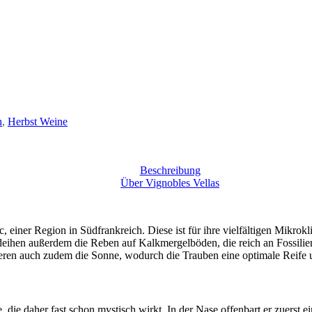
h
,
Herbst Weine
Beschreibung
Über Vignobles Vellas
iner Region in Südfrankreich. Diese ist für ihre vielfältigen Mikrok
gedeihen außerdem die Reben auf Kalkmergelböden, die reich an Fossili
tieren auch zudem die Sonne, wodurch die Trauben eine optimale Reife
e, die daher fast schon mystisch wirkt. In der Nase offenbart er zuers