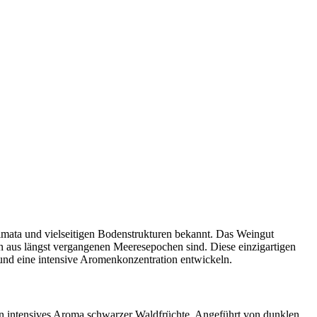
limata und vielseitigen Bodenstrukturen bekannt. Das Weingut
en aus längst vergangenen Meeresepochen sind. Diese einzigartigen
 und eine intensive Aromenkonzentration entwickeln.
t ein intensives Aroma schwarzer Waldfrüchte. Angeführt von dunklen