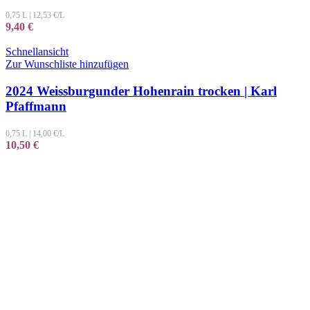
0,75 L
|
12,53
€/L
9,40
€
Schnellansicht
Zur Wunschliste hinzufügen
2024 Weissburgunder Hohenrain trocken | Karl
Pfaffmann
0,75 L
|
14,00
€/L
10,50
€