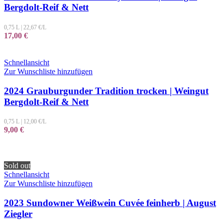
Bergdolt-Reif & Nett
0,75 L
|
22,67
€/L
17,00
€
Schnellansicht
Zur Wunschliste hinzufügen
2024 Grauburgunder Tradition trocken | Weingut
Bergdolt-Reif & Nett
0,75 L
|
12,00
€/L
9,00
€
Sold out
Schnellansicht
Zur Wunschliste hinzufügen
2023 Sundowner Weißwein Cuvée feinherb | August
Ziegler