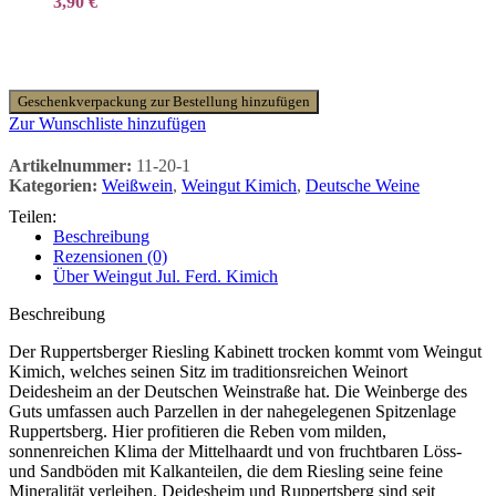
3,90
€
Geschenkverpackung zur Bestellung hinzufügen
Zur Wunschliste hinzufügen
Artikelnummer:
11-20-1
Kategorien:
Weißwein
,
Weingut Kimich
,
Deutsche Weine
Teilen:
Beschreibung
Rezensionen (0)
Über Weingut Jul. Ferd. Kimich
Beschreibung
Der Ruppertsberger Riesling Kabinett trocken kommt vom Weingut
Kimich, welches seinen Sitz im traditionsreichen Weinort
Deidesheim an der Deutschen Weinstraße hat. Die Weinberge des
Guts umfassen auch Parzellen in der nahegelegenen Spitzenlage
Ruppertsberg. Hier profitieren die Reben vom milden,
sonnenreichen Klima der Mittelhaardt und von fruchtbaren Löss-
und Sandböden mit Kalkanteilen, die dem Riesling seine feine
Mineralität verleihen. Deidesheim und Ruppertsberg sind seit