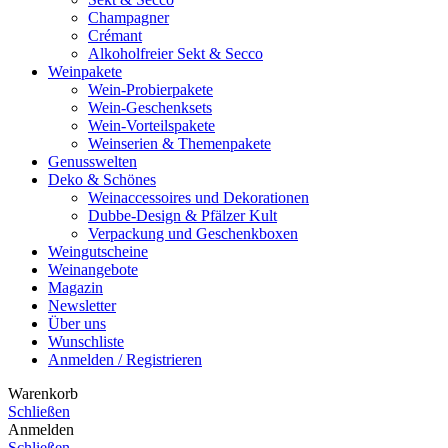
Champagner
Crémant
Alkoholfreier Sekt & Secco
Weinpakete
Wein-Probierpakete
Wein-Geschenksets
Wein-Vorteilspakete
Weinserien & Themenpakete
Genusswelten
Deko & Schönes
Weinaccessoires und Dekorationen
Dubbe-Design & Pfälzer Kult
Verpackung und Geschenkboxen
Weingutscheine
Weinangebote
Magazin
Newsletter
Über uns
Wunschliste
Anmelden / Registrieren
Warenkorb
Schließen
Anmelden
Schließen