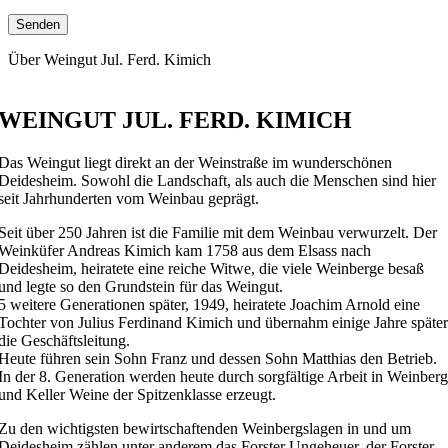
Über Weingut Jul. Ferd. Kimich
WEINGUT JUL. FERD. KIMICH
Das Weingut liegt direkt an der Weinstraße im wunderschönen
Deidesheim. Sowohl die Landschaft, als auch die Menschen sind hier
seit Jahrhunderten vom Weinbau geprägt.
Seit über 250 Jahren ist die Familie mit dem Weinbau verwurzelt. Der
Weinküfer Andreas Kimich kam 1758 aus dem Elsass nach
Deidesheim, heiratete eine reiche Witwe, die viele Weinberge besaß
und legte so den Grundstein für das Weingut.
5 weitere Generationen später, 1949, heiratete Joachim Arnold eine
Tochter von Julius Ferdinand Kimich und übernahm einige Jahre später
die Geschäftsleitung.
Heute führen sein Sohn Franz und dessen Sohn Matthias den Betrieb.
In der 8. Generation werden heute durch sorgfältige Arbeit in Weinberg
und Keller Weine der Spitzenklasse erzeugt.
Zu den wichtigsten bewirtschaftenden Weinbergslagen in und um
Deidesheim zählen unter anderem das Forster Ungeheuer, der Forster