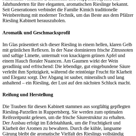
Jahrhunderten für ihre eleganten, aromatischen Rieslinge bekannt.
Seit Generationen verbindet die Familie Kimich traditionelle
Weinbereitung mit moderner Technik, um das Beste aus dem Pfälzer
Riesling Kabinett herauszuholen.
Aromatik und Geschmacksprofil
Im Glas präsentiert sich dieser Riesling in einem hellen, klaren Gelb
mit grünlichen Reflexen. In der Nase dominieren frische Zitrusnoten
und saftige Limette, untermalt von knackigem grünen Apfel und
einem Hauch floraler Nuancen. Am Gaumen wirkt der Wein
geradlinig und erfrischend: Die lebendige, gut eingebundene Säure
verleiht ihm Spritzigkeit, während die reintönige Frucht für Klarheit
und Eleganz sorgt. Der Abgang ist sauber, mineralisch und lang
anhaltend – ein Riesling, der Lust auf den nächsten Schluck macht.
Reifung und Herstellung
Die Trauben für diesen Kabinett stammen aus sorgfältig gepflegten
Riesling-Parzellen in Ruppertsberg. Sie werden zum optimalen
Reifezeitpunkt gelesen, um die frische Säurestruktur zu erhalten.
Der Ausbau erfolgt im Edelstahltank, um die Fruchtigkeit und
Klarheit der Aromen zu bewahren. Durch die kühle, langsame
Gärung bleibt die aromatische Vielfalt des Rieslings vollständig