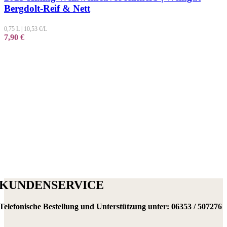
Bergdolt-Reif & Nett
0,75 L
|
10,53
€/L
7,90
€
KUNDENSERVICE
Telefonische Bestellung und Unterstützung unter:
06353 / 507276