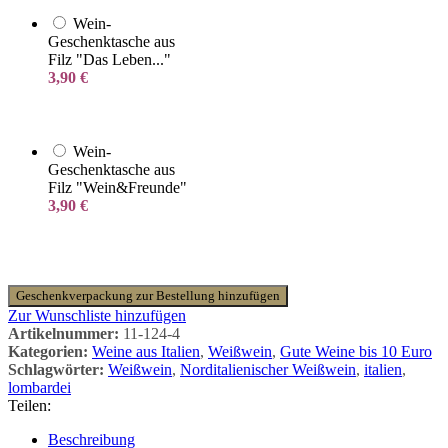
Wein-
Geschenktasche aus
Filz "Das Leben..."
3,90
€
Wein-
Geschenktasche aus
Filz "Wein&Freunde"
3,90
€
Geschenkverpackung zur Bestellung hinzufügen
Zur Wunschliste hinzufügen
Artikelnummer:
11-124-4
Kategorien:
Weine aus Italien
,
Weißwein
,
Gute Weine bis 10 Euro
Schlagwörter:
Weißwein
,
Norditalienischer Weißwein
,
italien
,
lombardei
Teilen:
Beschreibung