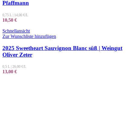
Pfaffmann
0,75 L
|
14,00
€/L
10,50
€
Schnellansicht
Zur Wunschliste hinzufügen
2025 Sweetheart Sauvignon Blanc süß | Weingut
Oliver Zeter
0,5 L
|
26,00
€/L
13,00
€