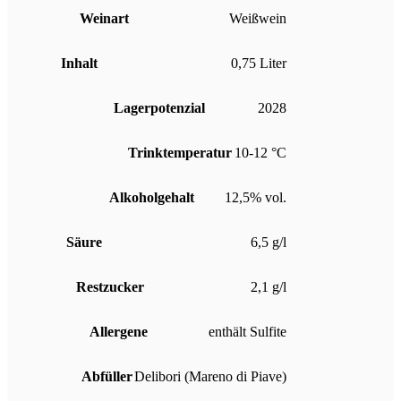
Weinart
Weißwein
Inhalt
0,75 Liter
Lagerpotenzial
2028
Trinktemperatur
10-12 °C
Alkoholgehalt
12,5% vol.
Säure
6,5 g/l
Restzucker
2,1 g/l
Allergene
enthält Sulfite
Abfüller
Delibori (Mareno di Piave)