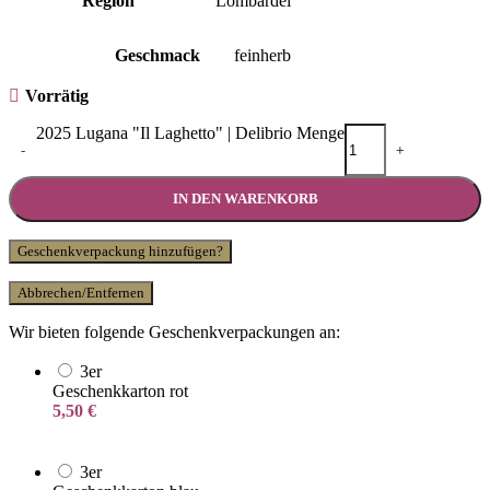
Region
Lombardei
Geschmack
feinherb
Vorrätig
2025 Lugana "Il Laghetto" | Delibrio Menge
-
+
IN DEN WARENKORB
Geschenkverpackung hinzufügen?
Abbrechen/Entfernen
Wir bieten folgende Geschenkverpackungen an:
3er
Geschenkkarton rot
5,50
€
3er