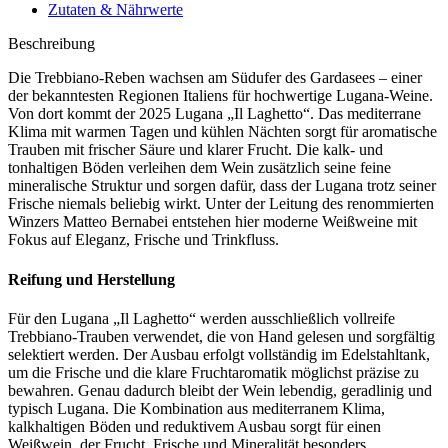
Zutaten & Nährwerte
Beschreibung
Die Trebbiano-Reben wachsen am Südufer des Gardasees – einer
der bekanntesten Regionen Italiens für hochwertige Lugana-Weine.
Von dort kommt der 2025 Lugana „Il Laghetto“. Das mediterrane
Klima mit warmen Tagen und kühlen Nächten sorgt für aromatische
Trauben mit frischer Säure und klarer Frucht. Die kalk- und
tonhaltigen Böden verleihen dem Wein zusätzlich seine feine
mineralische Struktur und sorgen dafür, dass der Lugana trotz seiner
Frische niemals beliebig wirkt. Unter der Leitung des renommierten
Winzers Matteo Bernabei entstehen hier moderne Weißweine mit
Fokus auf Eleganz, Frische und Trinkfluss.
Reifung und Herstellung
Für den Lugana „Il Laghetto“ werden ausschließlich vollreife
Trebbiano-Trauben verwendet, die von Hand gelesen und sorgfältig
selektiert werden. Der Ausbau erfolgt vollständig im Edelstahltank,
um die Frische und die klare Fruchtaromatik möglichst präzise zu
bewahren. Genau dadurch bleibt der Wein lebendig, geradlinig und
typisch Lugana. Die Kombination aus mediterranem Klima,
kalkhaltigen Böden und reduktivem Ausbau sorgt für einen
Weißwein, der Frucht, Frische und Mineralität besonders