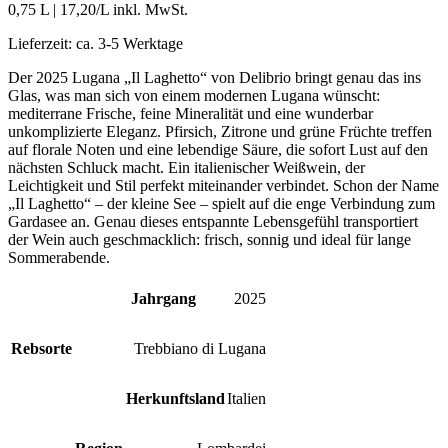
0,75 L
|
17,20
/L inkl. MwSt.
Lieferzeit:
ca. 3-5 Werktage
Der 2025 Lugana „Il Laghetto“ von Delibrio bringt genau das ins
Glas, was man sich von einem modernen Lugana wünscht:
mediterrane Frische, feine Mineralität und eine wunderbar
unkomplizierte Eleganz. Pfirsich, Zitrone und grüne Früchte treffen
auf florale Noten und eine lebendige Säure, die sofort Lust auf den
nächsten Schluck macht. Ein italienischer Weißwein, der
Leichtigkeit und Stil perfekt miteinander verbindet. Schon der Name
„Il Laghetto“ – der kleine See – spielt auf die enge Verbindung zum
Gardasee an. Genau dieses entspannte Lebensgefühl transportiert
der Wein auch geschmacklich: frisch, sonnig und ideal für lange
Sommerabende.
Jahrgang
2025
Rebsorte
Trebbiano di Lugana
Herkunftsland
Italien