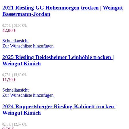
2021 Riesling GG Hohenmorgen trocken | Weingut
Bassermann-Jordan
0,75 L
|
56,00
€/L
42,00
€
Schnellansicht
Zur Wunschliste hinzufügen
2025 Riesling Deidesheimer Leinhöhle trocken |
Weingut Kimich
0,75 L
|
15,60
€/L
11,70
€
Schnellansicht
Zur Wunschliste hinzufügen
2024 Ruppertsberger Riesling Kabinett trocken |
Weingut Kimich
0,75 L
|
12,67
€/L