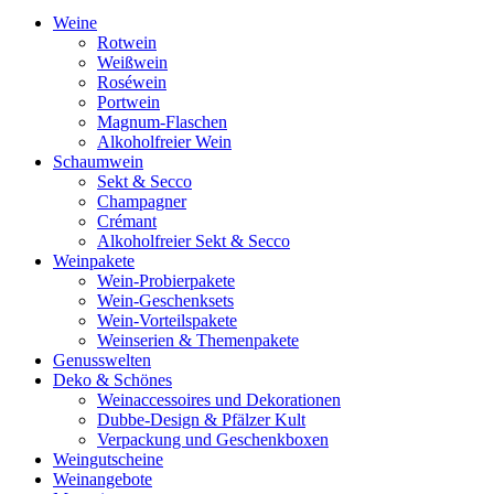
Weine
Rotwein
Weißwein
Roséwein
Portwein
Magnum-Flaschen
Alkoholfreier Wein
Schaumwein
Sekt & Secco
Champagner
Crémant
Alkoholfreier Sekt & Secco
Weinpakete
Wein-Probierpakete
Wein-Geschenksets
Wein-Vorteilspakete
Weinserien & Themenpakete
Genusswelten
Deko & Schönes
Weinaccessoires und Dekorationen
Dubbe-Design & Pfälzer Kult
Verpackung und Geschenkboxen
Weingutscheine
Weinangebote