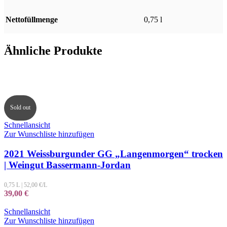
Nettofüllmenge
0,75 l
Ähnliche Produkte
Sold out
Schnellansicht
Zur Wunschliste hinzufügen
2021 Weissburgunder GG „Langenmorgen“ trocken
| Weingut Bassermann-Jordan
0,75 L
|
52,00
€/L
39,00
€
Schnellansicht
Zur Wunschliste hinzufügen