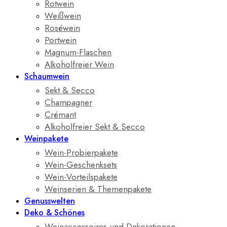
Rotwein
Weißwein
Roséwein
Portwein
Magnum-Flaschen
Alkoholfreier Wein
Schaumwein
Sekt & Secco
Champagner
Crémant
Alkoholfreier Sekt & Secco
Weinpakete
Wein-Probierpakete
Wein-Geschenksets
Wein-Vorteilspakete
Weinserien & Themenpakete
Genusswelten
Deko & Schönes
Weinaccessoires und Dekorationen