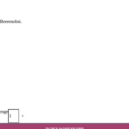
 Beerenobst.
enge
+
IN DEN WARENKORB