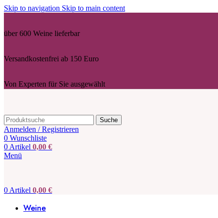
Skip to navigation
Skip to main content
über 600 Weine lieferbar
Versandkostenfrei ab 150 Euro
Von Experten für Sie ausgewählt
Suche
Anmelden / Registrieren
0
Wunschliste
0
Artikel
0,00
€
Menü
0
Artikel
0,00
€
Weine