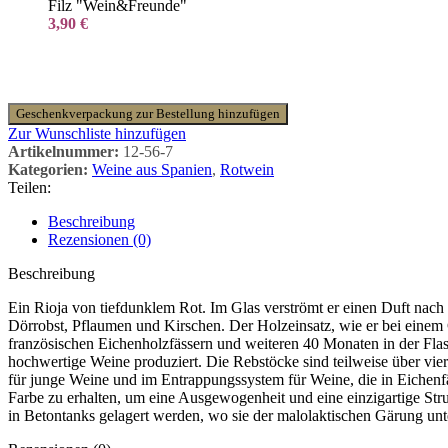
Filz "Wein&Freunde"
3,90
€
Geschenkverpackung zur Bestellung hinzufügen
Zur Wunschliste hinzufügen
Artikelnummer:
12-56-7
Kategorien:
Weine aus Spanien
,
Rotwein
Teilen:
Beschreibung
Rezensionen (0)
Beschreibung
Ein Rioja von tiefdunklem Rot. Im Glas verströmt er einen Duft nach
Dörrobst, Pflaumen und Kirschen. Der Holzeinsatz, wie er bei einem 
französischen Eichenholzfässern und weiteren 40 Monaten in der Flas
hochwertige Weine produziert. Die Rebstöcke sind teilweise über vie
für junge Weine und im Entrappungssystem für Weine, die in Eiche
Farbe zu erhalten, um eine Ausgewogenheit und eine einzigartige Stru
in Betontanks gelagert werden, wo sie der malolaktischen Gärung un