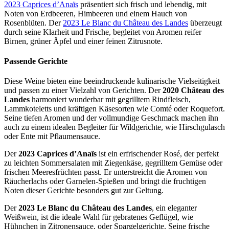
2023 Caprices d’Anaïs
präsentiert sich frisch und lebendig, mit
Noten von Erdbeeren, Himbeeren und einem Hauch von
Rosenblüten. Der
2023 Le Blanc du Château des Landes
überzeugt
durch seine Klarheit und Frische, begleitet von Aromen reifer
Birnen, grüner Äpfel und einer feinen Zitrusnote.
Passende Gerichte
Diese Weine bieten eine beeindruckende kulinarische Vielseitigkeit
und passen zu einer Vielzahl von Gerichten. Der
2020 Château des
Landes
harmoniert wunderbar mit gegrilltem Rindfleisch,
Lammkoteletts und kräftigen Käsesorten wie Comté oder Roquefort.
Seine tiefen Aromen und der vollmundige Geschmack machen ihn
auch zu einem idealen Begleiter für Wildgerichte, wie Hirschgulasch
oder Ente mit Pflaumensauce.
Der
2023 Caprices d’Anaïs
ist ein erfrischender Rosé, der perfekt
zu leichten Sommersalaten mit Ziegenkäse, gegrilltem Gemüse oder
frischen Meeresfrüchten passt. Er unterstreicht die Aromen von
Räucherlachs oder Garnelen-Spießen und bringt die fruchtigen
Noten dieser Gerichte besonders gut zur Geltung.
Der
2023 Le Blanc du Château des Landes
, ein eleganter
Weißwein, ist die ideale Wahl für gebratenes Geflügel, wie
Hühnchen in Zitronensauce, oder Spargelgerichte. Seine frische