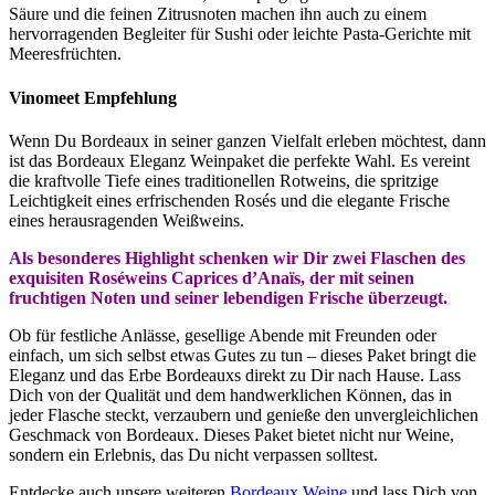
Säure und die feinen Zitrusnoten machen ihn auch zu einem
hervorragenden Begleiter für Sushi oder leichte Pasta-Gerichte mit
Meeresfrüchten.
Vinomeet Empfehlung
Wenn Du Bordeaux in seiner ganzen Vielfalt erleben möchtest, dann
ist das Bordeaux Eleganz Weinpaket die perfekte Wahl. Es vereint
die kraftvolle Tiefe eines traditionellen Rotweins, die spritzige
Leichtigkeit eines erfrischenden Rosés und die elegante Frische
eines herausragenden Weißweins.
Als besonderes Highlight schenken wir Dir zwei Flaschen des
exquisiten Roséweins Caprices d’Anaïs, der mit seinen
fruchtigen Noten und seiner lebendigen Frische überzeugt.
Ob für festliche Anlässe, gesellige Abende mit Freunden oder
einfach, um sich selbst etwas Gutes zu tun – dieses Paket bringt die
Eleganz und das Erbe Bordeauxs direkt zu Dir nach Hause. Lass
Dich von der Qualität und dem handwerklichen Können, das in
jeder Flasche steckt, verzaubern und genieße den unvergleichlichen
Geschmack von Bordeaux. Dieses Paket bietet nicht nur Weine,
sondern ein Erlebnis, das Du nicht verpassen solltest.
Entdecke auch unsere weiteren
Bordeaux Weine
und lass Dich von