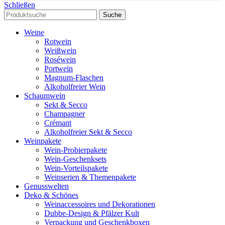
Schließen
Suche
Weine
Rotwein
Weißwein
Roséwein
Portwein
Magnum-Flaschen
Alkoholfreier Wein
Schaumwein
Sekt & Secco
Champagner
Crémant
Alkoholfreier Sekt & Secco
Weinpakete
Wein-Probierpakete
Wein-Geschenksets
Wein-Vorteilspakete
Weinserien & Themenpakete
Genusswelten
Deko & Schönes
Weinaccessoires und Dekorationen
Dubbe-Design & Pfälzer Kult
Verpackung und Geschenkboxen