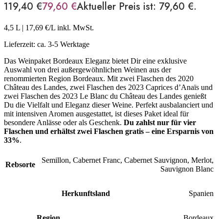
119,40 €
79,60
€
Aktueller Preis ist: 79,60 €.
4,5 L
|
17,69
€/L inkl. MwSt.
Lieferzeit:
ca. 3-5 Werktage
Das Weinpaket Bordeaux Eleganz bietet Dir eine exklusive
Auswahl von drei außergewöhnlichen Weinen aus der
renommierten Region Bordeaux. Mit zwei Flaschen des 2020
Château des Landes, zwei Flaschen des 2023 Caprices d’Anaïs und
zwei Flaschen des 2023 Le Blanc du Château des Landes genießt
Du die Vielfalt und Eleganz dieser Weine. Perfekt ausbalanciert und
mit intensiven Aromen ausgestattet, ist dieses Paket ideal für
besondere Anlässe oder als Geschenk.
Du zahlst nur für vier
Flaschen und erhältst zwei Flaschen gratis – eine Ersparnis von
33%
.
Semillon
,
Cabernet Franc
,
Cabernet Sauvignon
,
Merlot
,
Rebsorte
Sauvignon Blanc
Herkunftsland
Spanien
Region
Bordeaux