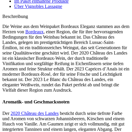
Im Paket enthaltene Produkte
Über Vignobles Lassagne
Beschreibung
Die Weine aus dem Weinpaket Bordeaux Eleganz stammen aus dem
Herzen von
Bordeaux
, einer Region, die für ihre hervorragenden
Bedingungen für den Weinbau bekannt ist. Das Château des
Landes, gelegen im prestigeträchtigen Bereich Lussac-Saint-
Émilion, ist ein traditionsreiches Weingut, das seit Generationen für
seine Qualitätsweine geschätzt wird. Der 2020 Château des Landes
ist ein klassischer Bordeaux-Wein, der durch traditionelle
Vinifikation und sorgfältige Reifung in Eichenfässern seine tiefen
Aromen und feine Struktur erhält. Der 2023 Caprices d’Anaïs ist ein
moderner Bordeaux-Rosé, der für seine Frische und Leichtigkeit
bekannt ist. Der 2023 Le Blanc du Château des Landes, ein
eleganter Weißwein, rundet das Paket perfekt ab und bringt die
Vielfalt dieser Region zum Ausdruck.
Aromatik- und Geschmacksnoten
Der
2020 Château des Landes
besticht durch seine tiefrote Farbe
und Aromen von schwarzen Johannisbeeren, Kirschen und einem
Hauch von Vanille. Am Gaumen zeigt er sich vollmundig, mit gut
integrierten Tanninen und einem langen, eleganten Abgang. Der