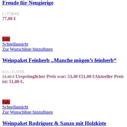
Freude für Neugierige
L
|
77,00
€/L
77,00
€
Sale
Schnellansicht
Zur Wunschliste hinzufügen
Weinpaket Feinherb „Manche mögen’s feinherb“
4,5 L
|
11,33
€/L
Ursprünglicher Preis war: 53,40 €
51,00
€
Aktueller Preis
53,40
€
ist: 51,00 €.
Sale
Schnellansicht
Zur Wunschliste hinzufügen
Weinpaket Rodriguez & Sanzo mit Holzkiste