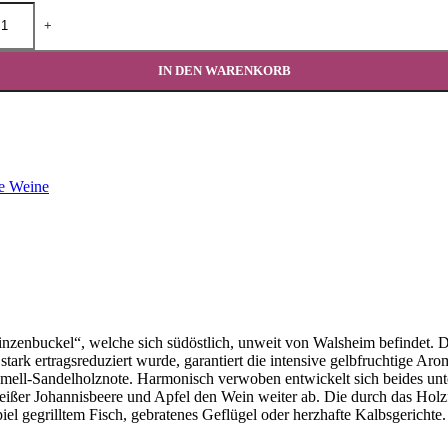
+
IN DEN WARENKORB
e Weine
zenbuckel“, welche sich südöstlich, unweit von Walsheim befindet. Da
stark ertragsreduziert wurde, garantiert die intensive gelbfruchtige A
l-Sandelholznote. Harmonisch verwoben entwickelt sich beides unter
er Johannisbeere und Apfel den Wein weiter ab. Die durch das Holzfa
iel gegrilltem Fisch, gebratenes Geflügel oder herzhafte Kalbsgerichte.