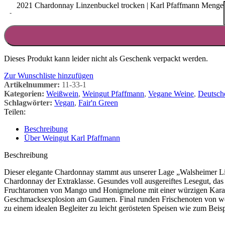
2021 Chardonnay Linzenbuckel trocken | Karl Pfaffmann Menge
-
Dieses Produkt kann leider nicht als Geschenk verpackt werden.
Zur Wunschliste hinzufügen
Artikelnummer:
11-33-1
Kategorien:
Weißwein
,
Weingut Pfaffmann
,
Vegane Weine
,
Deutsch
Schlagwörter:
Vegan
,
Fair'n Green
Teilen:
Beschreibung
Über Weingut Karl Pfaffmann
Beschreibung
Dieser elegante Chardonnay stammt aus unserer Lage „Walsheimer Lin
Chardonnay der Extraklasse. Gesundes voll ausgereiftes Lesegut, das 
Fruchtaromen von Mango und Honigmelone mit einer würzigen Karamel
Geschmacksexplosion am Gaumen. Final runden Frischenoten von weiß
zu einem idealen Begleiter zu leicht gerösteten Speisen wie zum Beisp