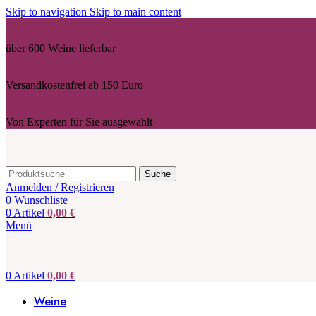
Skip to navigation
Skip to main content
über 600 Weine lieferbar
Versandkostenfrei ab 150 Euro
Von Experten für Sie ausgewählt
Suche
Anmelden / Registrieren
0
Wunschliste
0
Artikel
0,00
€
Menü
0
Artikel
0,00
€
Weine