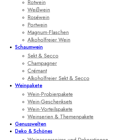
Rotwein
Weißwein
Roséwein
Portwein
Magnum-Flaschen
Alkoholfreier Wein
Schaumwein
Sekt & Secco
Champagner
Crémant
Alkoholfreier Sekt & Secco
Weinpakete
Wein-Probierpakete
Wein-Geschenksets
Wein-Vorteilspakete
Weinserien & Themenpakete
Genusswelten
Deko & Schönes
Weinaccessoires und Dekorationen