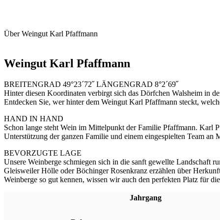
Über Weingut Karl Pfaffmann
Weingut Karl Pfaffmann
BREITENGRAD 49°23´72˝ LÄNGENGRAD 8°2´69˝
Hinter diesen Koordinaten verbirgt sich das Dörfchen Walsheim in de
Entdecken Sie, wer hinter dem Weingut Karl Pfaffmann steckt, welc
HAND IN HAND
Schon lange steht Wein im Mittelpunkt der Familie Pfaffmann. Karl
Unterstützung der ganzen Familie und einem eingespielten Team an Mi
BEVORZUGTE LAGE
Unsere Weinberge schmiegen sich in die sanft gewellte Landschaft 
Gleisweiler Hölle oder Böchinger Rosenkranz erzählen über Herkunft
Weinberge so gut kennen, wissen wir auch den perfekten Platz für di
Jahrgang