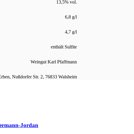
13,5% vol.
6,8 g/l
4,7 g/l
enthält Sulfite
Weingut Karl Pfaffmann
rben, Nußdorfer Str. 2, 76833 Walsheim
ssermann-Jordan