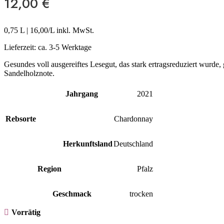
12,00
€
0,75 L
|
16,00
/L inkl. MwSt.
Lieferzeit:
ca. 3-5 Werktage
Gesundes voll ausgereiftes Lesegut, das stark ertragsreduziert wurd
Sandelholznote.
Jahrgang
2021
Rebsorte
Chardonnay
Herkunftsland
Deutschland
Region
Pfalz
Geschmack
trocken
Vorrätig