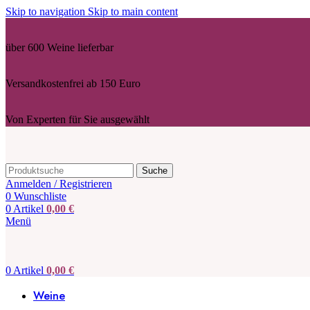
Skip to navigation
Skip to main content
über 600 Weine lieferbar
Versandkostenfrei ab 150 Euro
Von Experten für Sie ausgewählt
Suche
Anmelden / Registrieren
0
Wunschliste
0
Artikel
0,00
€
Menü
0
Artikel
0,00
€
Weine