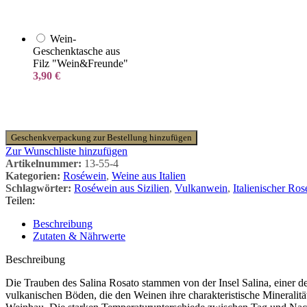
Wein-
Geschenktasche aus
Filz "Wein&Freunde"
3,90
€
Geschenkverpackung zur Bestellung hinzufügen
Zur Wunschliste hinzufügen
Artikelnummer:
13-55-4
Kategorien:
Roséwein
,
Weine aus Italien
Schlagwörter:
Roséwein aus Sizilien
,
Vulkanwein
,
Italienischer Ro
Teilen:
Beschreibung
Zutaten & Nährwerte
Beschreibung
Die Trauben des Salina Rosato stammen von der Insel Salina, einer de
vulkanischen Böden, die den Weinen ihre charakteristische Mineralit