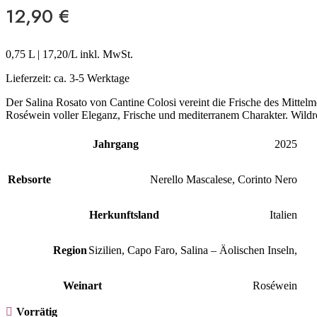
12,90
€
0,75 L
|
17,20
/L inkl. MwSt.
Lieferzeit:
ca. 3-5 Werktage
Der Salina Rosato von Cantine Colosi vereint die Frische des Mittelme
Roséwein voller Eleganz, Frische und mediterranem Charakter. Wildro
Jahrgang
2025
Rebsorte
Nerello Mascalese
,
Corinto Nero
Herkunftsland
Italien
Region
Sizilien
,
Capo Faro, Salina – Äolischen Inseln,
Weinart
Roséwein
Vorrätig