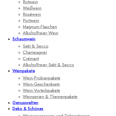
Rotwein
Weißwein
Roséwein
Portwein
Magnum-Flaschen
Alkoholfreier Wein
Schaumwein
Sekt & Secco
Champagner
Crémant
Alkoholfreier Sekt & Secco
Weinpakete
Wein-Probierpakete
Wein-Geschenksets
Wein-Vorteilspakete
Weinserien & Themenpakete
Genusswelten
Deko & Schönes
Weinaccessoires und Dekorationen