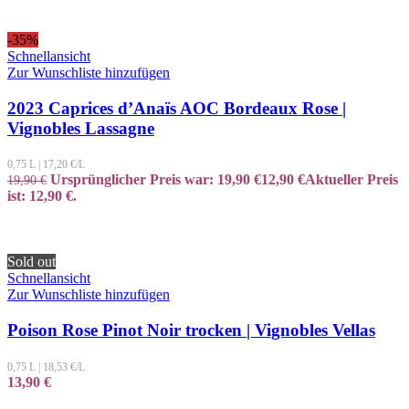
-35%
Schnellansicht
Zur Wunschliste hinzufügen
2023 Caprices d’Anaïs AOC Bordeaux Rose |
Vignobles Lassagne
0,75 L
|
17,20
€/L
Ursprünglicher Preis war: 19,90 €
12,90
€
Aktueller Preis
19,90
€
ist: 12,90 €.
Sold out
Schnellansicht
Zur Wunschliste hinzufügen
Poison Rose Pinot Noir trocken | Vignobles Vellas
0,75 L
|
18,53
€/L
13,90
€