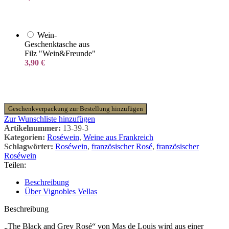
Wein-
Geschenktasche aus
Filz "Wein&Freunde"
3,90
€
Geschenkverpackung zur Bestellung hinzufügen
Zur Wunschliste hinzufügen
Artikelnummer:
13-39-3
Kategorien:
Roséwein
,
Weine aus Frankreich
Schlagwörter:
Roséwein
,
französischer Rosé
,
französischer
Roséwein
Teilen:
Beschreibung
Über Vignobles Vellas
Beschreibung
„The Black and Grey Rosé“ von Mas de Louis wird aus einer