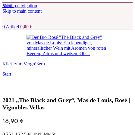
Menü
Skip to navigation
Skip to main content
0
Artikel
0,00
€
Klick zum Vergrößern
Start
2021 „The Black and Grey“, Mas de Louis, Rosé |
Vignobles Vellas
16,90
€
0,75 L
|
22,53
/L inkl. MwSt.