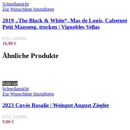
Schnellansicht
Zur Wunschliste hinzufügen
2019 „The Black & White“, Mas de Louis, Cabernet
Petit Manseng, trocken | Vignobles Vellas
0,75 L
|
22,53
€/L
16,90
€
Ähnliche Produkte
Sold out
Schnellansicht
Zur Wunschliste hinzufügen
2023 Cuvée Rosalie | Weingut August Ziegler
0,75 L
|
12,00
€/L
9,00
€