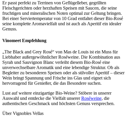
Er passt perfekt zu Terrinen von Geflügelleber, gegrillten
Fleischgerichten oder herzhaften Speisen mit Saucen, die seine
fruchtigen und mineralischen Noten optimal zur Geltung bringen.
Bei einer Serviertemperatur von 10 Grad entfaltet dieser Bio-Rosé
seine komplette Aromavielfalt und ist auch als Aperitif ein idealer
Genuss.
Vinomeet Empfehlung
„The Black and Grey Rosé“ von Mas de Louis ist ein Muss für
Liebhaber außergewöhnlicher Roséweine. Die Kombination aus
Syrah und Sauvignon Blanc verleiht diesem Bio-Rosé eine
unverwechselbare Aromatik und eine lebendige Struktur. Ob als
Begleiter zu besonderen Speisen oder als stilvoller Aperitif – dieser
Wein bringt Spannung und Frische ins Glas und eignet sich
hervorragend für Genießer, die das Besondere suchen.
Lust auf weitere einzigartige Bio-Weine? Stöbere in unserer
Auswahl und entdecke die Vielfalt unserer
Roséweine
, die
authentischen Geschmack und höchsten Genuss versprechen.
Über Vignobles Vellas