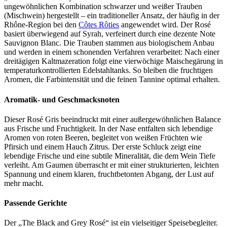
ungewöhnlichen Kombination schwarzer und weißer Trauben
(Mischwein) hergestellt – ein traditioneller Ansatz, der häufig in der
Rhône-Region bei den
Côtes Rôties
angewendet wird. Der Rosé
basiert überwiegend auf Syrah, verfeinert durch eine dezente Note
Sauvignon Blanc. Die Trauben stammen aus biologischem Anbau
und werden in einem schonenden Verfahren verarbeitet: Nach einer
dreitägigen Kaltmazeration folgt eine vierwöchige Maischegärung in
temperaturkontrollierten Edelstahltanks. So bleiben die fruchtigen
Aromen, die Farbintensität und die feinen Tannine optimal erhalten.
Aromatik- und Geschmacksnoten
Dieser Rosé Gris beeindruckt mit einer außergewöhnlichen Balance
aus Frische und Fruchtigkeit. In der Nase entfalten sich lebendige
Aromen von roten Beeren, begleitet von weißen Früchten wie
Pfirsich und einem Hauch Zitrus. Der erste Schluck zeigt eine
lebendige Frische und eine subtile Mineralität, die dem Wein Tiefe
verleiht. Am Gaumen überrascht er mit einer strukturierten, leichten
Spannung und einem klaren, fruchtbetonten Abgang, der Lust auf
mehr macht.
Passende Gerichte
Der „The Black and Grey Rosé“ ist ein vielseitiger Speisebegleiter.