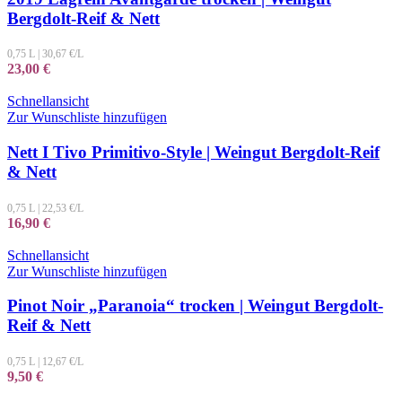
Bergdolt-Reif & Nett
0,75 L
|
30,67
€/L
23,00
€
Schnellansicht
Zur Wunschliste hinzufügen
Nett I Tivo Primitivo-Style | Weingut Bergdolt-Reif
& Nett
0,75 L
|
22,53
€/L
16,90
€
Schnellansicht
Zur Wunschliste hinzufügen
Pinot Noir „Paranoia“ trocken | Weingut Bergdolt-
Reif & Nett
0,75 L
|
12,67
€/L
9,50
€