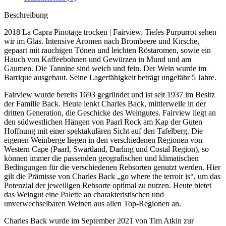
Beschreibung
2018 La Capra Pinotage trocken | Fairview. Tiefes Purpurrot sehen
wir im Glas. Intensive Aromen nach Brombeere und Kirsche,
gepaart mit rauchigen Tönen und leichten Röstaromen, sowie ein
Hauch von Kaffeebohnen und Gewürzen in Mund und am
Gaumen. Die Tannine sind weich und fein. Der Wein wurde im
Barrique ausgebaut. Seine Lagerfähigkeit beträgt ungefähr 5 Jahre.
Fairview wurde bereits 1693 gegründet und ist seit 1937 im Besitz
der Familie Back. Heute lenkt Charles Back, mittlerweile in der
dritten Generation, die Geschicke des Weingutes. Fairview liegt an
den südwestlichen Hängen von Paarl Rock am Kap der Guten
Hoffnung mit einer spektakulären Sicht auf den Tafelberg. Die
eigenen Weinberge liegen in den verschiedenen Regionen von
Western Cape (Paarl, Swartland, Darling und Costal Region), so
können immer die passenden geografischen und klimatischen
Bedingungen für die verschiedenen Rebsorten genutzt werden. Hier
gilt die Prämisse von Charles Back „go where the terroir is“, um das
Potenzial der jeweiligen Rebsorte optimal zu nutzen. Heute bietet
das Weingut eine Palette an charakteristischen und
unverwechselbaren Weinen aus allen Top-Regionen an.
Charles Back wurde im September 2021 von Tim Atkin zur