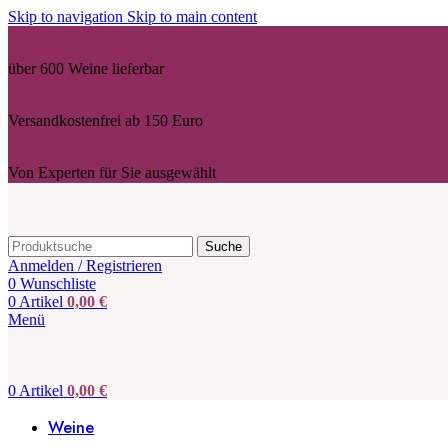
Skip to navigation
Skip to main content
über 600 Weine lieferbar
Versandkostenfrei ab 150 Euro
Von Experten für Sie ausgewählt
Suche
Anmelden / Registrieren
0
Wunschliste
0
Artikel
0,00
€
Menü
0
Artikel
0,00
€
Weine