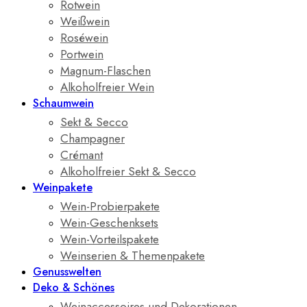
Rotwein
Weißwein
Roséwein
Portwein
Magnum-Flaschen
Alkoholfreier Wein
Schaumwein
Sekt & Secco
Champagner
Crémant
Alkoholfreier Sekt & Secco
Weinpakete
Wein-Probierpakete
Wein-Geschenksets
Wein-Vorteilspakete
Weinserien & Themenpakete
Genusswelten
Deko & Schönes
Weinaccessoires und Dekorationen